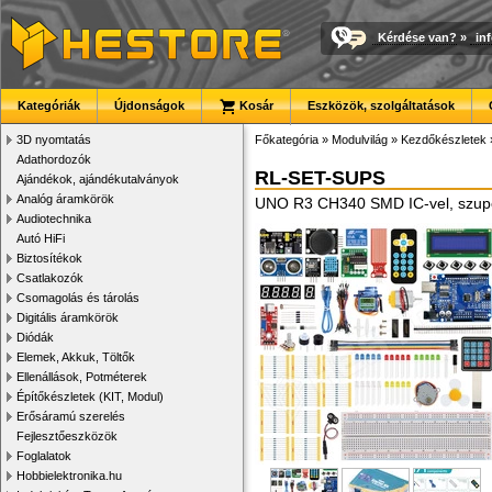
Kérdése van?
»
in
Kategóriák
Újdonságok
Kosár
Eszközök, szolgáltatások
3D nyomtatás
Főkategória
»
Modulvilág
»
Kezdőkészletek
Adathordozók
RL-SET-SUPS
Ajándékok, ajándékutalványok
Analóg áramkörök
UNO R3 CH340 SMD IC-vel, szuper 
Audiotechnika
Autó HiFi
Biztosítékok
Csatlakozók
Csomagolás és tárolás
Digitális áramkörök
Diódák
Elemek, Akkuk, Töltők
Ellenállások, Potméterek
Építőkészletek (KIT, Modul)
Erősáramú szerelés
Fejlesztőeszközök
Foglalatok
Hobbielektronika.hu