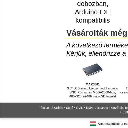
dobozban,
Arduino IDE
kompatibilis
Vásárolták még
A következő termékek
Kérjük, ellenőrizze a
MAR3501
3.5" LCD érintő kijelző modul arduino
T
UNO R3-hoz és MEGA2560-hoz,
csato
480x320, ili9486, microSD foglalat
Főoldal
•
Szállítás
•
Súgó
•
GyIK
•
RMA
•
Általános szerződési fe
HESTO
A csomagküldés a ma