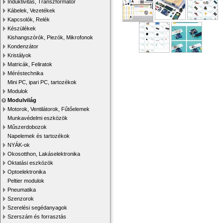
Induktivitás, Transzformátor
Kábelek, Vezetékek
Kapcsolók, Relék
Készülékek
Kishangszórók, Piezók, Mikrofonok
Kondenzátor
Kristályok
Matricák, Feliratok
Méréstechnika
Mini PC, ipari PC, tartozékok
Modulok
Modulvilág
Motorok, Ventilátorok, Fűtőelemek
Munkavédelmi eszközök
Műszerdobozok
Napelemek és tartozékok
NYÁK-ok
Okosotthon, Lakáselektronika
Oktatási eszközök
Optoelektronika
Peltier modulok
Pneumatika
Szenzorok
Szerelési segédanyagok
Szerszám és forrasztás