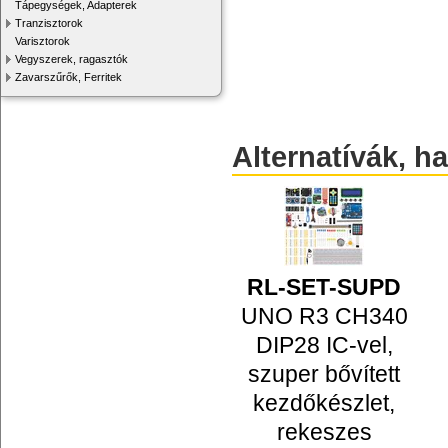
Tápegységek, Adapterek
Tranzisztorok
Varisztorok
Vegyszerek, ragasztók
Zavarszűrők, Ferritek
Alternatívák, h
RL-SET-SUPD
UNO R3 CH340
DIP28 IC-vel,
szuper bővített
kezdőkészlet,
rekeszes