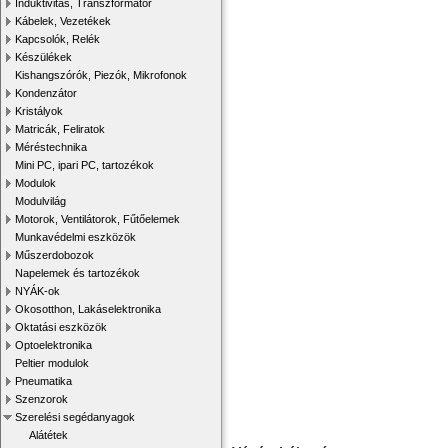
Induktivitás, Transzformátor
Kábelek, Vezetékek
Kapcsolók, Relék
Készülékek
Kishangszórók, Piezók, Mikrofonok
Kondenzátor
Kristályok
Matricák, Feliratok
Méréstechnika
Mini PC, ipari PC, tartozékok
Modulok
Modulvilág
Motorok, Ventilátorok, Fűtőelemek
Munkavédelmi eszközök
Műszerdobozok
Napelemek és tartozékok
NYÁK-ok
Okosotthon, Lakáselektronika
Oktatási eszközök
Optoelektronika
Peltier modulok
Pneumatika
Szenzorok
Szerelési segédanyagok
Alátétek