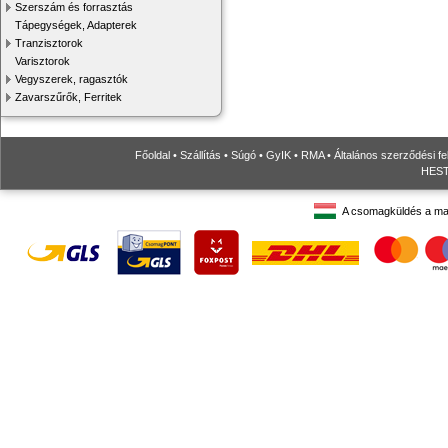
Szerszám és forrasztás
Tápegységek, Adapterek
Tranzisztorok
Varisztorok
Vegyszerek, ragasztók
Zavarszűrők, Ferritek
Főoldal
•
Szállítás
•
Súgó
•
GyIK
•
RMA
•
Általános szerződési fe
HESTO
A csomagküldés a ma