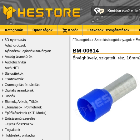
Kérdése van?
»
in
Kategóriák
Újdonságok
Kosár
Eszközök, szolgáltatások
3D nyomtatás
Főkategória
»
Szerelési segédanyagok
»
Ér
Adathordozók
BM-00614
Ajándékok, ajándékutalványok
Analóg áramkörök
Érvéghüvely, szigetelt, réz, 16mm
Audiotechnika
Autó HiFi
Biztosítékok
Csatlakozók
Csomagolás és tárolás
Digitális áramkörök
Diódák
Elemek, Akkuk, Töltők
Ellenállások, Potméterek
Építőkészletek (KIT, Modul)
Erősáramú szerelés
Fejlesztőeszközök
Foglalatok
Hobbielektronika.hu