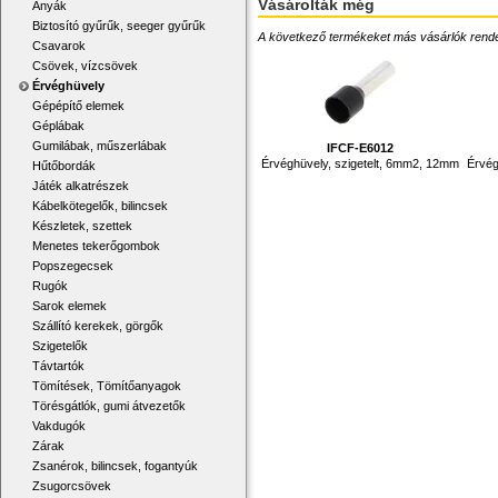
Vásárolták még
Anyák
Biztosító gyűrűk, seeger gyűrűk
A következő termékeket más vásárlók rendelték
Csavarok
Csövek, vízcsövek
Érvéghüvely
Gépépítő elemek
Géplábak
Gumilábak, műszerlábak
IFCF-E6012
Érvéghüvely, szigetelt, 6mm2, 12mm
Érvég
Hűtőbordák
Játék alkatrészek
Kábelkötegelők, bilincsek
Készletek, szettek
Menetes tekerőgombok
Popszegecsek
Rugók
Sarok elemek
Szállító kerekek, görgők
Szigetelők
Távtartók
Tömítések, Tömítőanyagok
Törésgátlók, gumi átvezetők
Vakdugók
Zárak
Zsanérok, bilincsek, fogantyúk
Zsugorcsövek