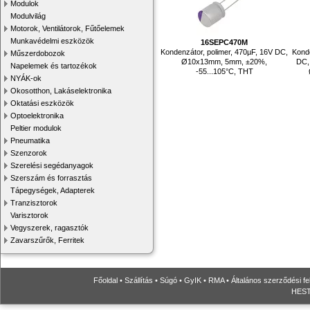
Modulok
Modulvilág
Motorok, Ventilátorok, Fűtőelemek
Munkavédelmi eszközök
16SEPC470M
Kondenzátor, polimer, 470µF, 16V DC,
Konde
Műszerdobozok
Ø10x13mm, 5mm, ±20%,
DC,
Napelemek és tartozékok
-55...105°C, THT
NYÁK-ok
Okosotthon, Lakáselektronika
Oktatási eszközök
Optoelektronika
Peltier modulok
Pneumatika
Szenzorok
Szerelési segédanyagok
Szerszám és forrasztás
Tápegységek, Adapterek
Tranzisztorok
Varisztorok
Vegyszerek, ragasztók
Zavarszűrők, Ferritek
Főoldal
•
Szállítás
•
Súgó
•
GyIK
•
RMA
•
Általános szerződési fe
HESTO