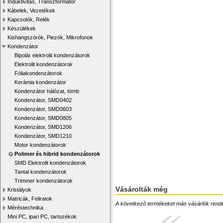
Induktivitás, Transzformátor
Kábelek, Vezetékek
Kapcsolók, Relék
Készülékek
Kishangszórók, Piezók, Mikrofonok
Kondenzátor
Bipolár elektrolit kondenzátorok
Elektrolit kondenzátorok
Fóliakondenzátorok
Kerámia kondenzátor
Kondenzátor hálózat, tömb
Kondenzátor, SMD0402
Kondenzátor, SMD0603
Kondenzátor, SMD0805
Kondenzátor, SMD1206
Kondenzátor, SMD1210
Motor kondenzátorok
Polimer és hibrid kondenzátorok
SMD Elektrolit kondenzátorok
Tantal kondenzátorok
Trimmer kondenzátorok
Vásárolták még
Kristályok
Matricák, Feliratok
A következő termékeket más vásárlók rendelték
Méréstechnika
Mini PC, ipari PC, tartozékok