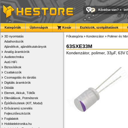
Kérdése van?
»
in
Kategóriák
Újdonságok
Kosár
Eszközök, szolgáltatások
3D nyomtatás
Főkategória
»
Kondenzátor
»
Polimer és hib
Adathordozók
63SXE33M
Ajándékok, ajándékutalványok
Analóg áramkörök
Kondenzátor, polimer, 33µF, 63
Audiotechnika
Autó HiFi
Biztosítékok
Csatlakozók
Csomagolás és tárolás
Digitális áramkörök
Diódák
Elemek, Akkuk, Töltők
Ellenállások, Potméterek
Építőkészletek (KIT, Modul)
Erősáramú szerelés
Fejlesztőeszközök
Foglalatok
Hobbielektronika.hu