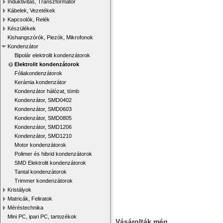
Induktivitás, Transzformátor
Kábelek, Vezetékek
Kapcsolók, Relék
Készülékek
Kishangszórók, Piezók, Mikrofonok
Kondenzátor
Bipolár elektrolit kondenzátorok
Elektrolit kondenzátorok
Fóliakondenzátorok
Kerámia kondenzátor
Kondenzátor hálózat, tömb
Kondenzátor, SMD0402
Kondenzátor, SMD0603
Kondenzátor, SMD0805
Kondenzátor, SMD1206
Kondenzátor, SMD1210
Motor kondenzátorok
Polimer és hibrid kondenzátorok
SMD Elektrolit kondenzátorok
Tantal kondenzátorok
Trimmer kondenzátorok
Kristályok
Matricák, Feliratok
Méréstechnika
Mini PC, ipari PC, tartozékok
Vásárolták még