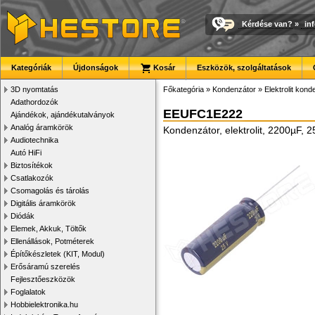
Kérdése van?
»
in
Kategóriák
Újdonságok
Kosár
Eszközök, szolgáltatások
3D nyomtatás
Főkategória
»
Kondenzátor
»
Elektrolit kon
Adathordozók
EEUFC1E222
Ajándékok, ajándékutalványok
Analóg áramkörök
Kondenzátor, elektrolit, 2200µF
Audiotechnika
Autó HiFi
Biztosítékok
Csatlakozók
Csomagolás és tárolás
Digitális áramkörök
Diódák
Elemek, Akkuk, Töltők
Ellenállások, Potméterek
Építőkészletek (KIT, Modul)
Erősáramú szerelés
Fejlesztőeszközök
Foglalatok
Hobbielektronika.hu