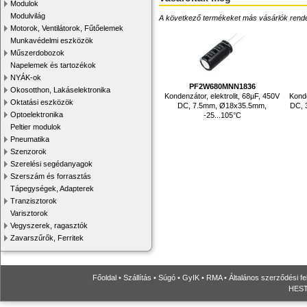
Modulok
Modulvilág
A következő termékeket más vásárlók rendelték
Motorok, Ventilátorok, Fűtőelemek
Munkavédelmi eszközök
Műszerdobozok
Napelemek és tartozékok
NYÁK-ok
PF2W680MNN1836
Okosotthon, Lakáselektronika
Kondenzátor, elektrolit, 68µF, 450V
Konde
Oktatási eszközök
DC, 7.5mm, Ø18x35.5mm,
DC, 
Optoelektronika
-25...105°C
Peltier modulok
Pneumatika
Szenzorok
Szerelési segédanyagok
Szerszám és forrasztás
Tápegységek, Adapterek
Tranzisztorok
Varisztorok
Vegyszerek, ragasztók
Zavarszűrők, Ferritek
Főoldal
•
Szállítás
•
Súgó
•
GyIK
•
RMA
•
Általános szerződési fe
HESTO