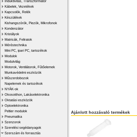
Induktivitás, Transzformátor
Kábelek, Vezetékek
Kapcsolók, Relék
Készülékek
Kishangszórók, Piezók, Mikrofonok
Kondenzátor
Kristályok
Matricák, Feliratok
Méréstechnika
Mini PC, ipari PC, tartozékok
Modulok
Modulvilág
Motorok, Ventilátorok, Fűtőelemek
Munkavédelmi eszközök
Műszerdobozok
Napelemek és tartozékok
NYÁK-ok
Okosotthon, Lakáselektronika
Oktatási eszközök
Optoelektronika
Peltier modulok
Ajánlott hozzávaló termékek
Pneumatika
Szenzorok
Szerelési segédanyagok
Szerszám és forrasztás