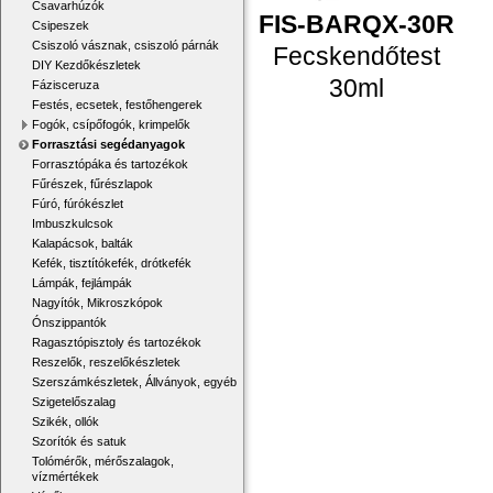
Csavarhúzók
FIS-BARQX-30R
Csipeszek
Csiszoló vásznak, csiszoló párnák
Fecskendőtest
DIY Kezdőkészletek
30ml
Fázisceruza
Festés, ecsetek, festőhengerek
Fogók, csípőfogók, krimpelők
Forrasztási segédanyagok
Forrasztópáka és tartozékok
Fűrészek, fűrészlapok
Fúró, fúrókészlet
Imbuszkulcsok
Kalapácsok, balták
Kefék, tisztítókefék, drótkefék
Lámpák, fejlámpák
Nagyítók, Mikroszkópok
Ónszippantók
Ragasztópisztoly és tartozékok
Reszelők, reszelőkészletek
Szerszámkészletek, Állványok, egyéb
Szigetelőszalag
Szikék, ollók
Szorítók és satuk
Tolómérők, mérőszalagok,
vízmértékek