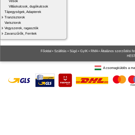
Vésők
Villáskulcsok, dugókulcsok
Tápegységek, Adapterek
Tranzisztorok
Varisztorok
Vegyszerek, ragasztók
Zavarszűrők, Ferritek
Főoldal
•
Szállítás
•
Súgó
•
GyIK
•
RMA
•
Általános szerződési fe
HESTO
A csomagküldés a ma