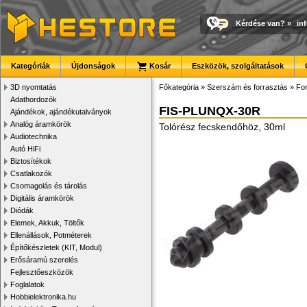
Kérdése van?
»
in
Kategóriák
Újdonságok
Kosár
Eszközök, szolgáltatások
3D nyomtatás
Főkategória
»
Szerszám és forrasztás
»
Fo
Adathordozók
FIS-PLUNQX-30R
Ajándékok, ajándékutalványok
Analóg áramkörök
Tolórész fecskendőhöz, 30ml
Audiotechnika
Autó HiFi
Biztosítékok
Csatlakozók
Csomagolás és tárolás
Digitális áramkörök
Diódák
Elemek, Akkuk, Töltők
Ellenállások, Potméterek
Építőkészletek (KIT, Modul)
Erősáramú szerelés
Fejlesztőeszközök
Foglalatok
Hobbielektronika.hu