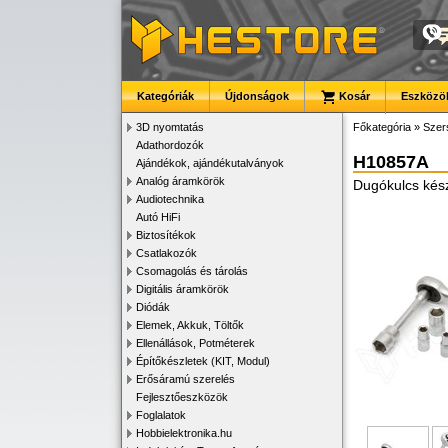
Kategóriák
Újdonságok
Kosár
Eszközök
3D nyomtatás
Főkategória
»
Szer
Adathordozók
H10857A
Ajándékok, ajándékutalványok
Analóg áramkörök
Dugókulcs készl
Audiotechnika
Autó HiFi
Biztosítékok
Csatlakozók
Csomagolás és tárolás
Digitális áramkörök
Diódák
Elemek, Akkuk, Töltők
Ellenállások, Potméterek
Építőkészletek (KIT, Modul)
Erősáramú szerelés
Fejlesztőeszközök
Foglalatok
Hobbielektronika.hu