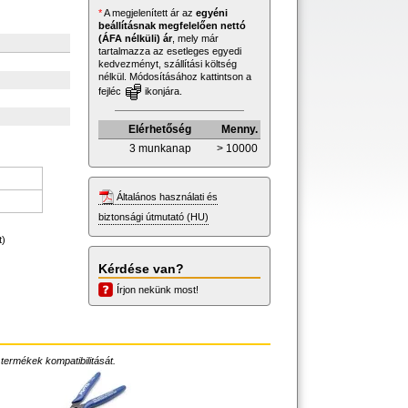
*
A megjelenített ár az
egyéni
beállításnak megfelelően nettó
(ÁFA nélküli) ár
, mely már
tartalmazza az esetleges egyedi
kedvezményt, szállítási költség
nélkül. Módosításához kattintson a
fejléc
ikonjára.
Elérhetőség
Menny.
3 munkanap
> 10000
Általános használati és
biztonsági útmutató (HU)
t)
Kérdése van?
Írjon nekünk most!
 termékek kompatibilitását.