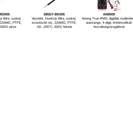
-RD005
5855/7-BK005
AN8009
 Wire, sodrat,
Vezeték, HookUp Wire, sodrat,
Aneng True-RMS, digitális multiméte
, 22AWG, PTFE,
ezüstözött réz, 22AWG, PTFE,
autorange, 4-digit, érintésnélküli
 600V, piros
-60...200°C, 600V, fekete
feszültségvizsgálóval