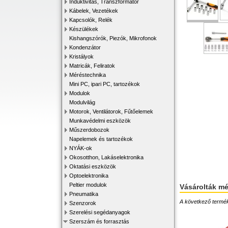
Induktivitás, Transzformátor
Kábelek, Vezetékek
Kapcsolók, Relék
Készülékek
Kishangszórók, Piezók, Mikrofonok
Kondenzátor
Kristályok
Matricák, Feliratok
Méréstechnika
Mini PC, ipari PC, tartozékok
Modulok
Modulvilág
Motorok, Ventilátorok, Fűtőelemek
Munkavédelmi eszközök
Műszerdobozok
Napelemek és tartozékok
NYÁK-ok
Okosotthon, Lakáselektronika
Oktatási eszközök
Optoelektronika
Peltier modulok
Vásárolták m
Pneumatika
A következő terméke
Szenzorok
Szerelési segédanyagok
Szerszám és forrasztás