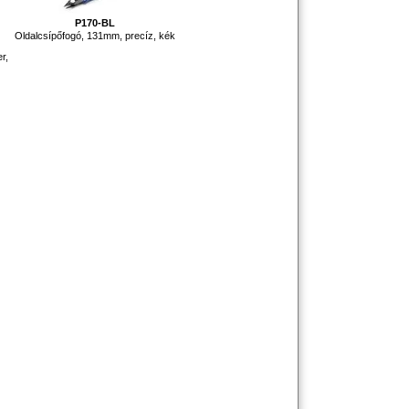
P170-BL
Oldalcsípőfogó, 131mm, precíz, kék
r,