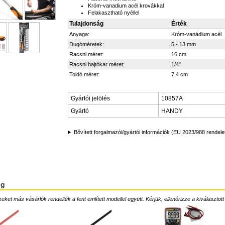
Króm-vanadium acél krovákkal
Felakasztható nyéllel
Tulajdonság
Érték
Anyaga:
Króm-vanádium acél
Dugóméretek:
5 - 13 mm
Racsni méret:
16 cm
Racsni hajtókar méret:
1/4"
Toldó méret:
7,4 cm
Gyártói jelölés
10857A
Gyártó
HANDY
Bővített forgalmazói/gyártói információk (EU 2023/988 rendele
ég
ket más vásárlók rendelték a fent említett modellel együtt. Kérjük, ellenőrizze a kiválasztott