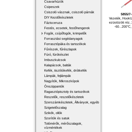
Csavarhúzók
Csipeszek
Csiszoló vásznak, csiszoló párnák
5855/7
DIY Kezdőkészletek
Vezeték, HookUp
ezüstözött réz
Fázisceruza
-60...200°C,
Festés, ecsetek, festőhengerek
Fogók, csípőfogók, krimpelők
Forrasztási segédanyagok
Forrasztópáka és tartozékok
Fűrészek, fűrészlapok
Fúró, fúrókészlet
Imbuszkulcsok
Kalapácsok, balták
Kefék, tisztítókefék, drótkefék
Lámpák, fejlámpák
Nagyítók, Mikroszkópok
Ónszippantók
Ragasztópisztoly és tartozékok
Reszelők, reszelőkészletek
Szerszámkészletek, Állványok, egyéb
Szigetelőszalag
Szikék, ollók
Szorítók és satuk
Tolómérők, mérőszalagok,
vízmértékek