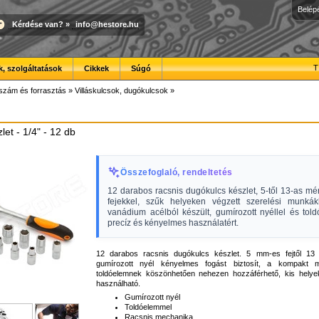
Belép
Kérdése van?
»
info@hestore.hu
T
, szolgáltatások
Cikkek
Súgó
szám és forrasztás
»
Villáskulcsok, dugókulcsok
»
et - 1/4" - 12 db
Összefoglaló, rendeltetés
12 darabos racsnis dugókulcs készlet, 5-től 13-as mér
fejekkel, szűk helyeken végzett szerelési munká
vanádium acélból készült, gumírozott nyéllel és tol
precíz és kényelmes használatért.
12 darabos racsnis dugókulcs készlet. 5 mm-es fejtől 13 
gumírozott nyél kényelmes fogást biztosít, a kompakt
toldóelemnek köszönhetően nehezen hozzáférhető, kis hely
használható.
Gumírozott nyél
Toldóelemmel
Racsnis mechanika