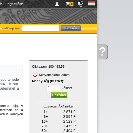
és
|
Regisztráció
0
ípus/Kifejezés:
?
Kérdése
van
Cikkszám:
100.453.59
Kedvencekhez adom
etig terjedő
Mennyiség (készlet):
khoz. Króm-
készlet
dóelemmel a
mm-es fejig. A
Egységár ÁFA nélkül
 méretnek és a
1+
2 871
Ft
eken is könnyen
5+
2 594
Ft
10+
2 529
Ft
20+
2 475
Ft
50+
2 404
Ft