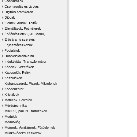
Csatlakozók
Csomagolás és tárolás
Digitális áramkörök
Diódák
Elemek, Akkuk, Töltők
Ellenállások, Potméterek
Építőkészletek (KIT, Modul)
Erősáramú szerelés
Fejlesztőeszközök
Foglalatok
Hobbielektronika.hu
Induktivitás, Transzformátor
Kábelek, Vezetékek
Kapcsolók, Relék
Készülékek
Kishangszórók, Piezók, Mikrofonok
Kondenzátor
Kristályok
Matricák, Feliratok
Méréstechnika
Mini PC, ipari PC, tartozékok
Modulok
Modulvilág
Motorok, Ventilátorok, Fűtőelemek
Munkavédelmi eszközök