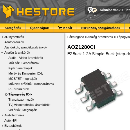
Kérdése van?
»
in
Kategóriák
Újdonságok
Kosár
Eszközök, szolgáltatások
3D nyomtatás
Főkategória
»
Analóg áramkörök
»
Tápegysé
Adathordozók
AOZ1280CI
Ajándékok, ajándékutalványok
Analóg áramkörök
EZBuck 1.2A Simple Buck (step-d
Audio - Video áramkörök
Időzítők, Generátorok
Kijelző meghajtók
Mérő- és Konverter IC-k
MOSFET meghajtók
Műveleti erősítők, Komparátorok
RF áramkörök
Tápegység IC-k
Tranzisztormezők
TV, Videotechnikai áramkörök
Vezérlők, Meghajtók
Audiotechnika
Autó HiFi
Biztosítékok