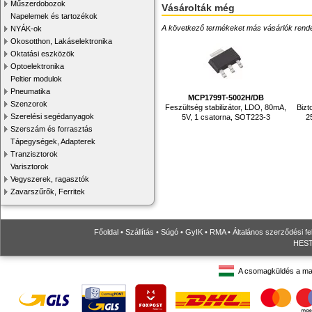
Műszerdobozok
Vásárolták még
Napelemek és tartozékok
A következő termékeket más vásárlók rendelték
NYÁK-ok
Okosotthon, Lakáselektronika
Oktatási eszközök
Optoelektronika
Peltier modulok
Pneumatika
MCP1799T-5002H/DB
Szenzorok
Feszültség stabilizátor, LDO, 80mA,
Bizt
Szerelési segédanyagok
5V, 1 csatorna, SOT223-3
2
Szerszám és forrasztás
Tápegységek, Adapterek
Tranzisztorok
Varisztorok
Vegyszerek, ragasztók
Zavarszűrők, Ferritek
Főoldal
•
Szállítás
•
Súgó
•
GyIK
•
RMA
•
Általános szerződési fe
HESTO
A csomagküldés a ma