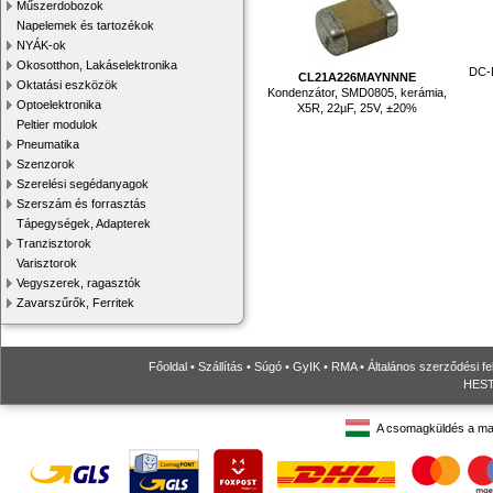
Műszerdobozok
Napelemek és tartozékok
NYÁK-ok
Okosotthon, Lakáselektronika
DC-D
CL21A226MAYNNNE
Oktatási eszközök
Kondenzátor, SMD0805, kerámia,
Optoelektronika
X5R, 22µF, 25V, ±20%
Peltier modulok
Pneumatika
Szenzorok
Szerelési segédanyagok
Szerszám és forrasztás
Tápegységek, Adapterek
Tranzisztorok
Varisztorok
Vegyszerek, ragasztók
Zavarszűrők, Ferritek
Főoldal
•
Szállítás
•
Súgó
•
GyIK
•
RMA
•
Általános szerződési fe
HESTO
A csomagküldés a ma