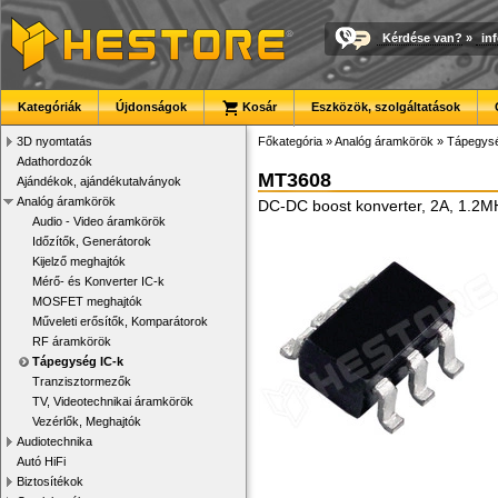
Kérdése van?
»
in
Kategóriák
Újdonságok
Kosár
Eszközök, szolgáltatások
3D nyomtatás
Főkategória
»
Analóg áramkörök
»
Tápegysé
Adathordozók
MT3608
Ajándékok, ajándékutalványok
Analóg áramkörök
DC-DC boost konverter, 2A, 1.2
Audio - Video áramkörök
Időzítők, Generátorok
Kijelző meghajtók
Mérő- és Konverter IC-k
MOSFET meghajtók
Műveleti erősítők, Komparátorok
RF áramkörök
Tápegység IC-k
Tranzisztormezők
TV, Videotechnikai áramkörök
Vezérlők, Meghajtók
Audiotechnika
Autó HiFi
Biztosítékok