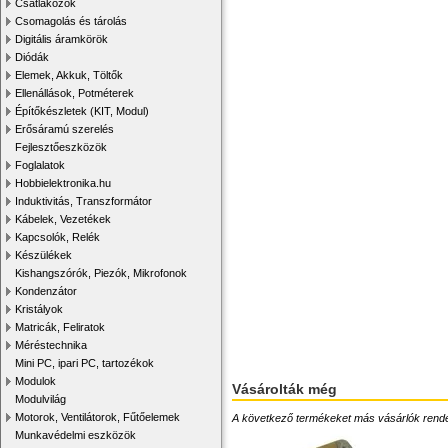
Csatlakozók
Csomagolás és tárolás
Digitális áramkörök
Diódák
Elemek, Akkuk, Töltők
Ellenállások, Potméterek
Építőkészletek (KIT, Modul)
Erősáramú szerelés
Fejlesztőeszközök
Foglalatok
Hobbielektronika.hu
Induktivitás, Transzformátor
Kábelek, Vezetékek
Kapcsolók, Relék
Készülékek
Kishangszórók, Piezók, Mikrofonok
Kondenzátor
Kristályok
Matricák, Feliratok
Méréstechnika
Mini PC, ipari PC, tartozékok
Modulok
Vásárolták még
Modulvilág
Motorok, Ventilátorok, Fűtőelemek
A következő termékeket más vásárlók rendelték
Munkavédelmi eszközök