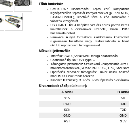
Főbb funkciók:
CMSIS-DAP Hibakeresés: Teljes körű kompatibilit
legnépszerűbb fejlesztői környezetekkel (pl. Keil MDK
STM32CubeIDE), lehetővé téve a kód soronkénti f
változók vizsgálatát.
USB-UART Híd: A beépített virtuális soros porton keres
követhetőek a céláramkör üzenetei, külön USB-s
használata nélkül.
Firmware: A nyílt forráskódú kialakításnak köszönhe
rugalmasan frissíthető vagy testreszabható a hiv
GitHub repozitórium támogatásával.
Műszaki jellemzők:
Interfész: SWD (Serial Wire Debug) csatlakozás
Csatlakozó típusa: USB Type-C
Támogatott platformok: Széleskörű kompatibilitás Arm
mikrokontrollerekkel (STM32, nRF51/52, LPC, SAM sor
Operációs rendszer támogatás: Driver nélkül haszn
macOS és Linux rendszereken
Kimeneti feszültség: 3.3V és 5V-os tápellátás a célára
Kivezetések (2x5p tüskesor):
A oldal
B oldal
3.3V
5V
SWD
RXD
SCK
TXD
GND
GND
RST
3.3V