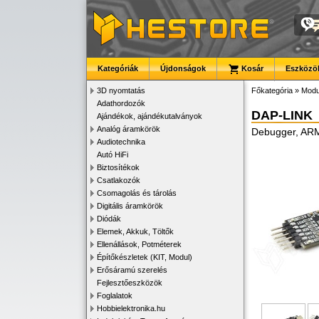
Kategóriák
Újdonságok
Kosár
Eszközök
3D nyomtatás
Főkategória
»
Modu
Adathordozók
DAP-LINK
Ajándékok, ajándékutalványok
Analóg áramkörök
Debugger, ARM
Audiotechnika
Autó HiFi
Biztosítékok
Csatlakozók
Csomagolás és tárolás
Digitális áramkörök
Diódák
Elemek, Akkuk, Töltők
Ellenállások, Potméterek
Építőkészletek (KIT, Modul)
Erősáramú szerelés
Fejlesztőeszközök
Foglalatok
Hobbielektronika.hu