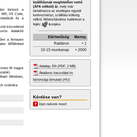
beállításnak megfelelően nettó
(ÁFA nélküli) ár
, mely már
ást biztosít a
tartalmazza az esetleges egyedi
, IAR, VS Code,
kedvezményt, szállítási költség
uttatását és a
nélkül. Módosításához kattintson a
fejléc
ikonjára.
ztül közvetlenül
oros átalakító
Elérhetőség
Menny.
tően a firmware
Raktáron
> 1
atalos ARMmbed
10-15 munkanap
> 2000
Adatlap, EN (PDF, 2 MB)
 Cortex-M magos
ozatok)
Általános használati és
álható Windows,
biztonsági útmutató (HU)
mkör számára
Kérdése van?
Írjon nekünk most!