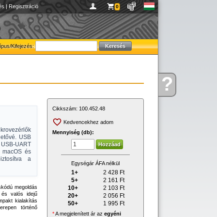
és
|
Regisztráció
0
ípus/Kifejezés:
?
Kérdése
van
Cikkszám:
100.452.48
Kedvencekhez adom
krovezérlők
Mennyiség (db):
hetővé. USB
lt USB-UART
s, macOS és
ztosítva a
Egységár ÁFA nélkül
1+
2 428
Ft
5+
2 161
Ft
áskódú megoldás
10+
2 103
Ft
és valós idejű
20+
2 056
Ft
pakt kialakítás
50+
1 995
Ft
erepen történő
*
A megjelenített ár az
egyéni