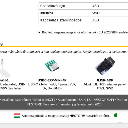
Csatlakozó fajta
USB
Interfész
SWD
Kapcsolat a számítógéppel
USB
Bővített forgalmazói/gyártói információk (EU 2023/988 rendele
ég
ket más vásárlók rendelték a fent említett modellel együtt. Kérjük, ellenőrizze a kiválasztott
5WH-1
USBC-EXP-MINI-4P
JLINK-ADP
l, adatkábel, USB-
USB-C kifejtő modul, 4 pólusú (V+,
J-Link (ULINK2) adapter panel,
240W, 1m, fehér
D-, D+, GND)
JTAG, SWD
•
Általános szerződési feltételek (ÁSZF)
•
Adatvédelem
•
BK-KITS
•
HESTORE API
•
Partner
HESTORE Hungary Kft, minden jog fenntartva! - 2026
A csomagküldés a magyarországi HESTORE raktárból történik.