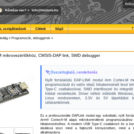
Belép
Kérdése van?
»
info@hestore.hu
T
, szolgáltatások
Cikkek
Súgó
lvilág
»
Programozók, debuggerek
»
 mikrovezérlőkhöz, CMSIS-DAP link, SWD debugger
Összefoglaló, rendeltetés
Nyílt forráskódú DAP-LINK modul Arm Cortex-M mi
programozását és valós idejű hibakeresését teszi le
Type-C csatlakozóval, SWD interfésszel és integrá
híddal rendelkezik. Driver nélkül működik Window
Linux rendszereken, 3.3V és 5V tápellátást bi
céláramkörnek.
Ez a professzionális DAPLink modul egy sokoldalú, nyílt forr
Arm® Cortex®-M alapú mikrokontrollerek programozásához 
hibakereséséhez. A modern USB Type-C csatlakozó és a kom
ideálissá teszi mind a fejlesztői környezetben, mind a t
alkalmazásra.