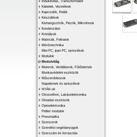
Induktivitás, Transzformátor
Kábelek, Vezetékek
Kapcsolók, Relék
Készülékek
Kishangszórók, Piezók, Mikrofonok
Kondenzátor
Kristályok
Matricák, Feliratok
Méréstechnika
Mini PC, ipari PC, tartozékok
Modulok
Modulvilág
Motorok, Ventilátorok, Fűtőelemek
Munkavédelmi eszközök
Műszerdobozok
Napelemek és tartozékok
NYÁK-ok
Okosotthon, Lakáselektronika
Oktatási eszközök
Optoelektronika
Peltier modulok
Pneumatika
Szenzorok
Szerelési segédanyagok
Szerszám és forrasztás