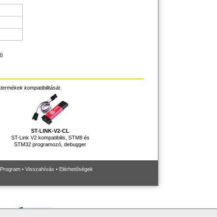
t)
 termékek kompatibilitását.
ST-LINK-V2-CL
ST-Link V2 kompatibilis, STM8 és
STM32 programozó, debugger
 Program
•
Visszahívás
•
Elérhetőségek