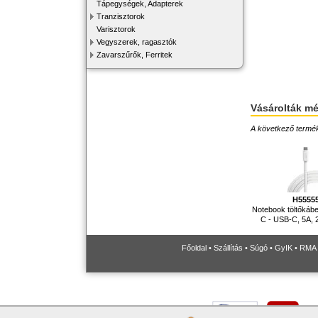
Tápegységek, Adapterek
Tranzisztorok
Varisztorok
Vegyszerek, ragasztók
Zavarszűrők, Ferritek
Vásárolták m
A következő terméke
H5555
Notebook töltőkábe
C - USB-C, 5A, 
Főoldal
•
Szállítás
•
Súgó
•
GyIK
•
RMA