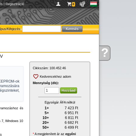
és
|
Regisztráció
0
ípus/Kifejezés:
?
Kérdése
8V
van
Cikkszám:
100.452.46
Kedvencekhez adom
ú EEPROM-ok
Mennyiség (db):
ramozására
égszinteket,
Egységár ÁFA nélkül
1+
7 423
Ft
gramozáshoz és
5+
6 951
Ft
10+
6 811
Ft
s 7, Windows 10
20+
6 682
Ft
50+
6 499
Ft
*
A megjelenített ár az
egyéni
t)