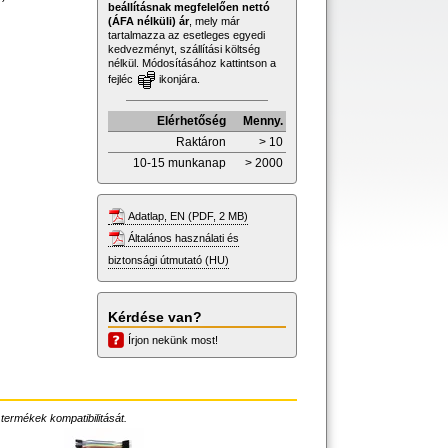
beállításnak megfelelően nettó
(ÁFA nélküli) ár
, mely már
tartalmazza az esetleges egyedi
kedvezményt, szállítási költség
nélkül. Módosításához kattintson a
fejléc
ikonjára.
Elérhetőség
Menny.
Raktáron
> 10
10-15 munkanap
> 2000
Adatlap, EN (PDF, 2 MB)
Általános használati és
biztonsági útmutató (HU)
Kérdése van?
Írjon nekünk most!
 termékek kompatibilitását.