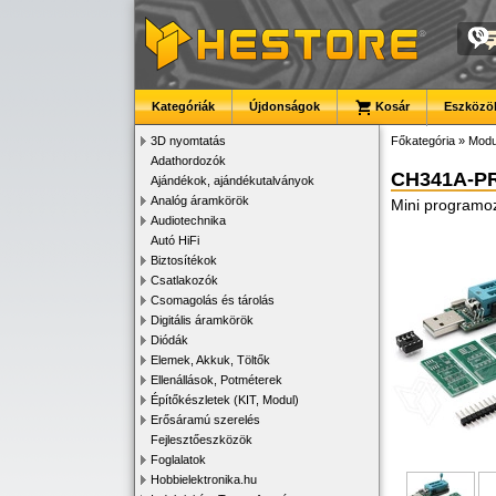
Kategóriák
Újdonságok
Kosár
Eszközök
3D nyomtatás
Főkategória
»
Modu
Adathordozók
CH341A-P
Ajándékok, ajándékutalványok
Analóg áramkörök
Mini programoz
Audiotechnika
Autó HiFi
Biztosítékok
Csatlakozók
Csomagolás és tárolás
Digitális áramkörök
Diódák
Elemek, Akkuk, Töltők
Ellenállások, Potméterek
Építőkészletek (KIT, Modul)
Erősáramú szerelés
Fejlesztőeszközök
Foglalatok
Hobbielektronika.hu