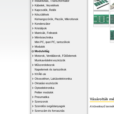
Induktivitás, Transzformátor
Kábelek, Vezetékek
Kapcsolók, Relék
Készülékek
Kishangszórók, Piezók, Mikrofonok
Kondenzátor
Kristályok
Matricák, Feliratok
Méréstechnika
Mini PC, ipari PC, tartozékok
Modulok
Modulvilág
Motorok, Ventilátorok, Fűtőelemek
Munkavédelmi eszközök
Műszerdobozok
Napelemek és tartozékok
NYÁK-ok
Okosotthon, Lakáselektronika
Oktatási eszközök
Optoelektronika
Peltier modulok
Pneumatika
Vásárolták m
Szenzorok
Szerelési segédanyagok
A következő terméke
Szerszám és forrasztás