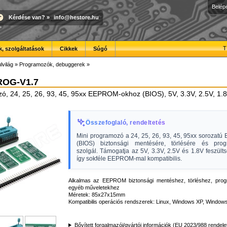
Belép
Kérdése van?
»
info@hestore.hu
T
, szolgáltatások
Cikkek
Súgó
lvilág
»
Programozók, debuggerek
»
ROG-V1.7
ó, 24, 25, 26, 93, 45, 95xx EEPROM-okhoz (BIOS), 5V, 3.3V, 2.5V, 1.
Összefoglaló, rendeltetés
Mini programozó a 24, 25, 26, 93, 45, 95xx sorozat
(BIOS) biztonsági mentésére, törlésére és prog
szolgál. Támogatja az 5V, 3.3V, 2.5V és 1.8V feszülts
így sokféle EEPROM-mal kompatibilis.
Alkalmas az EEPROM biztonsági mentéshez, törléshez, pro
egyéb műveletekhez
Méretek: 85x27x15mm
Kompatibilis operációs rendszerek: Linux, Windows XP, Window
Bővített forgalmazói/gyártói információk (EU 2023/988 rendele