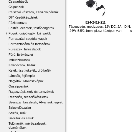
Csavarhúzók
Csipeszek
Csiszoló vásznak, csiszoló párnák
DIY Kezdőkészletek
E24-2412-211
Fázisceruza
Tápegység, impulzusos, 12V DC, 2A,
DIN, 
Festés, ecsetek, festőhengerek
24W, 5.5/2.1mm, plusz középen van
s
Fogók, csípőfogók, krimpelők
Forrasztási segédanyagok
Forrasztópáka és tartozékok
Fűrészek, fűrészlapok
Fúró, fúrókészlet
Imbuszkulcsok
Kalapácsok, balták
Kefék, tisztítókefék, drótkefék
Lámpák, fejlámpák
Nagyítók, Mikroszkópok
Ónszippantók
Ragasztópisztoly és tartozékok
Reszelők, reszelőkészletek
Szerszámkészletek, Állványok, egyéb
Szigetelőszalag
Szikék, ollók
Szorítók és satuk
Tolómérők, mérőszalagok,
vízmértékek