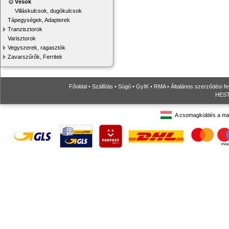
Vésők
Villáskulcsok, dugókulcsok
Tápegységek, Adapterek
Tranzisztorok
Varisztorok
Vegyszerek, ragasztók
Zavarszűrők, Ferritek
Főoldal
•
Szállítás
•
Súgó
•
GyIK
•
RMA
•
Általános szerződési fe
HESTO
A csomagküldés a ma