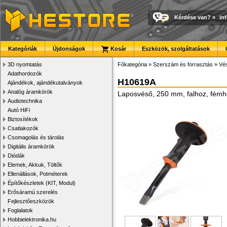
Kérdése van?
»
in
Kategóriák
Újdonságok
Kosár
Eszközök, szolgáltatások
3D nyomtatás
Főkategória
»
Szerszám és forrasztás
»
Vé
Adathordozók
H10619A
Ajándékok, ajándékutalványok
Analóg áramkörök
Laposvéső, 250 mm, falhoz, fém
Audiotechnika
Autó HiFi
Biztosítékok
Csatlakozók
Csomagolás és tárolás
Digitális áramkörök
Diódák
Elemek, Akkuk, Töltők
Ellenállások, Potméterek
Építőkészletek (KIT, Modul)
Erősáramú szerelés
Fejlesztőeszközök
Foglalatok
Hobbielektronika.hu