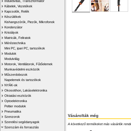
Induktivitás, Transzformátor
Kábelek, Vezetékek
Kapcsolók, Relék
Készülékek
Kishangszórók, Piezók, Mikrofonok
Kondenzátor
Kristályok
Matricák, Feliratok
Méréstechnika
Mini PC, ipari PC, tartozékok
Modulok
Modulvilág
Motorok, Ventilátorok, Fűtőelemek
Munkavédelmi eszközök
Műszerdobozok
Napelemek és tartozékok
NYÁK-ok
Okosotthon, Lakáselektronika
Oktatási eszközök
Optoelektronika
Peltier modulok
Pneumatika
Vásárolták még
Szenzorok
Szerelési segédanyagok
A következő termékeket más vásárlók rendelték
Szerszám és forrasztás