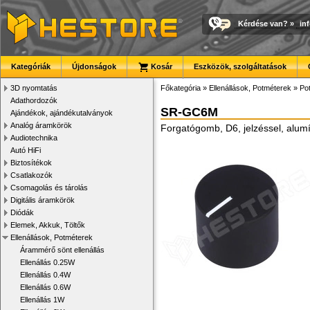
Kérdése van?
»
in
Kategóriák
Újdonságok
Kosár
Eszközök, szolgáltatások
3D nyomtatás
Főkategória
»
Ellenállások, Potméterek
»
Po
Adathordozók
SR-GC6M
Ajándékok, ajándékutalványok
Analóg áramkörök
Forgatógomb, D6, jelzéssel, alu
Audiotechnika
Autó HiFi
Biztosítékok
Csatlakozók
Csomagolás és tárolás
Digitális áramkörök
Diódák
Elemek, Akkuk, Töltők
Ellenállások, Potméterek
Árammérő sönt ellenállás
Ellenállás 0.25W
Ellenállás 0.4W
Ellenállás 0.6W
Ellenállás 1W