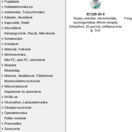
Foglalatok
Hobbielektronika.hu
Induktivitás, Transzformátor
EC11B-20-S
Kábelek, Vezetékek
Rotary enkóder, inkrementális,
Forg
nyomógombbal, Ø6mm tengely,
Kapcsolók, Relék
20imp/ford, 20 pozíció, kétfázisú A és
Készülékek
B, THT
Kishangszórók, Piezók, Mikrofonok
Kondenzátor
Kristályok
Matricák, Feliratok
Méréstechnika
Mini PC, ipari PC, tartozékok
Modulok
Modulvilág
Motorok, Ventilátorok, Fűtőelemek
Munkavédelmi eszközök
Műszerdobozok
Napelemek és tartozékok
NYÁK-ok
Okosotthon, Lakáselektronika
Oktatási eszközök
Optoelektronika
Peltier modulok
Pneumatika
Szenzorok