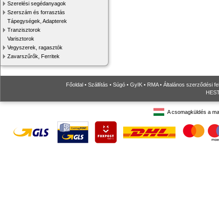
Szerelési segédanyagok
Szerszám és forrasztás
Tápegységek, Adapterek
Tranzisztorok
Varisztorok
Vegyszerek, ragasztók
Zavarszűrők, Ferritek
Főoldal
•
Szállítás
•
Súgó
•
GyIK
•
RMA
•
Általános szerződési fe
HESTO
A csomagküldés a ma