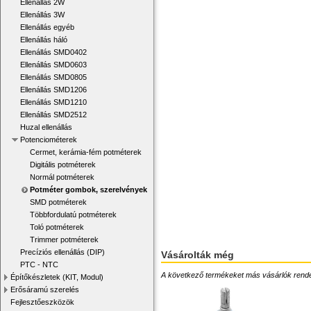
Ellenállás 2W
Ellenállás 3W
Ellenállás egyéb
Ellenállás háló
Ellenállás SMD0402
Ellenállás SMD0603
Ellenállás SMD0805
Ellenállás SMD1206
Ellenállás SMD1210
Ellenállás SMD2512
Huzal ellenállás
Potenciométerek
Cermet, kerámia-fém potméterek
Digitális potméterek
Normál potméterek
Potméter gombok, szerelvények
SMD potméterek
Többfordulatú potméterek
Toló potméterek
Trimmer potméterek
Precíziós ellenállás (DIP)
Vásárolták még
PTC - NTC
A következő termékeket más vásárlók rendelték
Építőkészletek (KIT, Modul)
Erősáramú szerelés
Fejlesztőeszközök