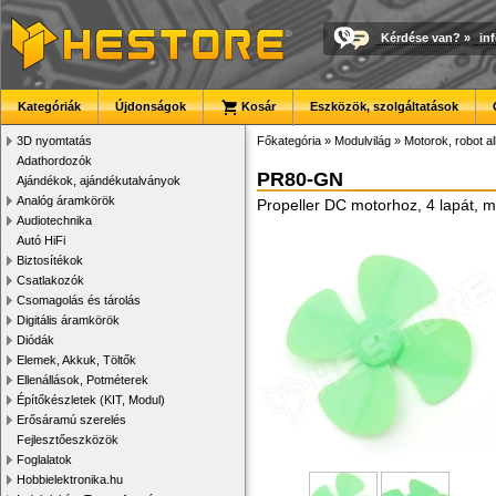
Kérdése van?
»
in
Kategóriák
Újdonságok
Kosár
Eszközök, szolgáltatások
3D nyomtatás
Főkategória
»
Modulvilág
»
Motorok, robot a
Adathordozók
PR80-GN
Ajándékok, ajándékutalványok
Analóg áramkörök
Propeller DC motorhoz, 4 lapát,
Audiotechnika
Autó HiFi
Biztosítékok
Csatlakozók
Csomagolás és tárolás
Digitális áramkörök
Diódák
Elemek, Akkuk, Töltők
Ellenállások, Potméterek
Építőkészletek (KIT, Modul)
Erősáramú szerelés
Fejlesztőeszközök
Foglalatok
Hobbielektronika.hu