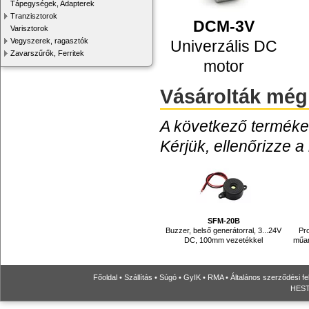
Tápegységek, Adapterek
Tranzisztorok
DCM-3V
Varisztorok
Vegyszerek, ragasztók
Univerzális DC
Zavarszűrők, Ferritek
motor
Vásárolták még
A következő termékek
Kérjük, ellenőrizze a
SFM-20B
Buzzer, belső generátorral, 3...24V
Pro
DC, 100mm vezetékkel
műan
Főoldal
•
Szállítás
•
Súgó
•
GyIK
•
RMA
•
Általános szerződési fe
HESTO