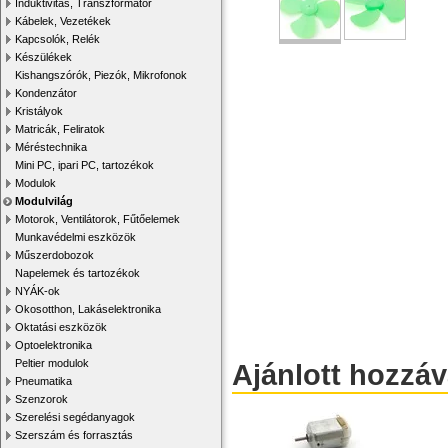
Induktivitás, Transzformátor
Kábelek, Vezetékek
Kapcsolók, Relék
Készülékek
Kishangszórók, Piezók, Mikrofonok
Kondenzátor
Kristályok
Matricák, Feliratok
Méréstechnika
Mini PC, ipari PC, tartozékok
Modulok
Modulvilág
Motorok, Ventilátorok, Fűtőelemek
Munkavédelmi eszközök
Műszerdobozok
Napelemek és tartozékok
NYÁK-ok
Okosotthon, Lakáselektronika
Oktatási eszközök
Optoelektronika
Peltier modulok
Ajánlott hozzá
Pneumatika
Szenzorok
Szerelési segédanyagok
Szerszám és forrasztás