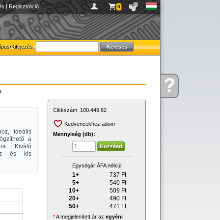
és
|
Regisztráció
0
ípus/Kifejezés:
?
Kérdése
s
van
Cikkszám:
100.449.82
Kedvencekhez adom
oz, ideális
Mennyiség (db):
ögzíthető a
ra. Kiváló
hez és kis
Egységár ÁFA nélkül
1+
737
Ft
5+
540
Ft
10+
509
Ft
20+
490
Ft
50+
471
Ft
*
A megjelenített ár az
egyéni