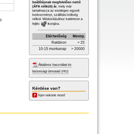
beállításnak megfelelően nettó
(ÁFA nélküli) ár
, mely már
tartalmazza az esetleges egyedi
kedvezményt, szállítási költség
nélkül. Módosításához kattintson a
t)
fejléc
ikonjára.
Elérhetőség
Menny.
Raktáron
> 25
10-15 munkanap
> 20000
Általános használati és
biztonsági útmutató (HU)
Kérdése van?
Írjon nekünk most!