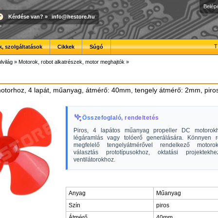
Belép
Kérdése van?
»
info@hestore.hu
T
, szolgáltatások
Cikkek
Súgó
lvilág
»
Motorok, robot alkatrészek, motor meghajtók
»
otorhoz, 4 lapát, műanyag, átmérő: 40mm, tengely átmérő: 2mm, piro
Összefoglaló, rendeltetés
Piros, 4 lapátos műanyag propeller DC motorokh
légáramlás vagy tolóerő generálására. Könnyen r
megfelelő tengelyátmérővel rendelkező motorok
választás prototípusokhoz, oktatási projektek
ventilátorokhoz.
Anyag
Műanyag
Szín
piros
Átmérő
40mm