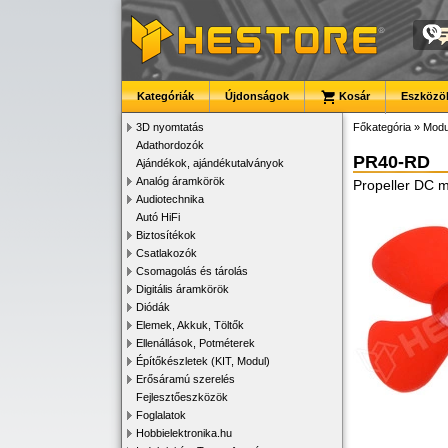
Kategóriák
Újdonságok
Kosár
Eszközök
3D nyomtatás
Főkategória
»
Modu
Adathordozók
PR40-RD
Ajándékok, ajándékutalványok
Analóg áramkörök
Propeller DC m
Audiotechnika
Autó HiFi
Biztosítékok
Csatlakozók
Csomagolás és tárolás
Digitális áramkörök
Diódák
Elemek, Akkuk, Töltők
Ellenállások, Potméterek
Építőkészletek (KIT, Modul)
Erősáramú szerelés
Fejlesztőeszközök
Foglalatok
Hobbielektronika.hu