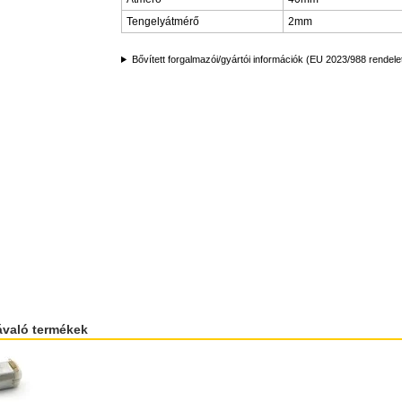
Tengelyátmérő
2mm
Bővített forgalmazói/gyártói információk (EU 2023/988 rendele
ávaló termékek