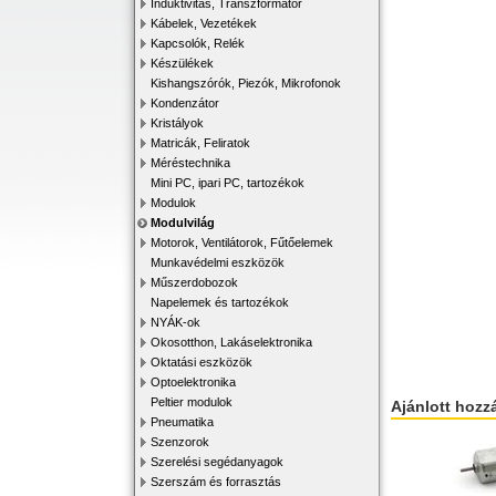
Induktivitás, Transzformátor
Kábelek, Vezetékek
Kapcsolók, Relék
Készülékek
Kishangszórók, Piezók, Mikrofonok
Kondenzátor
Kristályok
Matricák, Feliratok
Méréstechnika
Mini PC, ipari PC, tartozékok
Modulok
Modulvilág
Motorok, Ventilátorok, Fűtőelemek
Munkavédelmi eszközök
Műszerdobozok
Napelemek és tartozékok
NYÁK-ok
Okosotthon, Lakáselektronika
Oktatási eszközök
Optoelektronika
Peltier modulok
Ajánlott hozz
Pneumatika
Szenzorok
Szerelési segédanyagok
Szerszám és forrasztás