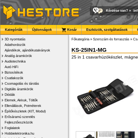
Kérdése van?
»
in
Kategóriák
Újdonságok
Kosár
Eszközök, szolgáltatások
3D nyomtatás
Főkategória
»
Szerszám és forrasztás
»
Cs
Adathordozók
KS-25IN1-MG
Ajándékok, ajándékutalványok
Analóg áramkörök
25 in 1 csavarhúzókészlet, mágne
Audiotechnika
Autó HiFi
Biztosítékok
Csatlakozók
Csomagolás és tárolás
Digitális áramkörök
Diódák
Elemek, Akkuk, Töltők
Ellenállások, Potméterek
Építőkészletek (KIT, Modul)
Erősáramú szerelés
Fejlesztőeszközök
Foglalatok
Hobbielektronika.hu