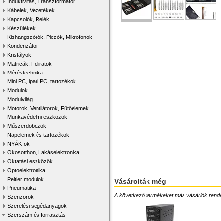
Induktivitás, Transzformátor
Kábelek, Vezetékek
Kapcsolók, Relék
Készülékek
Kishangszórók, Piezók, Mikrofonok
Kondenzátor
Kristályok
Matricák, Feliratok
Méréstechnika
Mini PC, ipari PC, tartozékok
Modulok
Modulvilág
Motorok, Ventilátorok, Fűtőelemek
Munkavédelmi eszközök
Műszerdobozok
Napelemek és tartozékok
NYÁK-ok
Okosotthon, Lakáselektronika
Oktatási eszközök
Optoelektronika
Peltier modulok
Vásárolták még
Pneumatika
A következő termékeket más vásárlók rendelték
Szenzorok
Szerelési segédanyagok
Szerszám és forrasztás