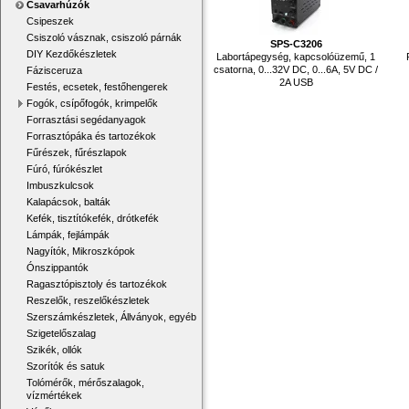
Csavarhúzók
Csipeszek
Csiszoló vásznak, csiszoló párnák
SPS-C3206
DIY Kezdőkészletek
Labortápegység, kapcsolóüzemű, 1
csatorna, 0...32V DC, 0...6A, 5V DC /
Fázisceruza
2A USB
Festés, ecsetek, festőhengerek
Fogók, csípőfogók, krimpelők
Forrasztási segédanyagok
Forrasztópáka és tartozékok
Fűrészek, fűrészlapok
Fúró, fúrókészlet
Imbuszkulcsok
Kalapácsok, balták
Kefék, tisztítókefék, drótkefék
Lámpák, fejlámpák
Nagyítók, Mikroszkópok
Ónszippantók
Ragasztópisztoly és tartozékok
Reszelők, reszelőkészletek
Szerszámkészletek, Állványok, egyéb
Szigetelőszalag
Szikék, ollók
Szorítók és satuk
Tolómérők, mérőszalagok,
vízmértékek