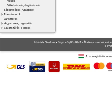
Vésők
Villáskulcsok, dugókulcsok
Tápegységek, Adapterek
Tranzisztorok
Varisztorok
Vegyszerek, ragasztók
Zavarszűrők, Ferritek
Főoldal
•
Szállítás
•
Súgó
•
GyIK
•
RMA
•
Általános szerződési fe
HESTO
A csomagküldés a ma