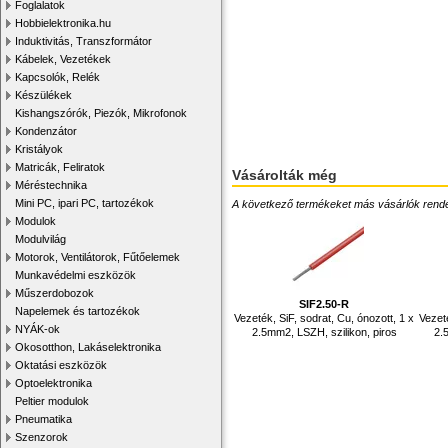
Foglalatok
Hobbielektronika.hu
Induktivitás, Transzformátor
Kábelek, Vezetékek
Kapcsolók, Relék
Készülékek
Kishangszórók, Piezók, Mikrofonok
Kondenzátor
Kristályok
Matricák, Feliratok
Vásárolták még
Méréstechnika
Mini PC, ipari PC, tartozékok
A következő termékeket más vásárlók rendelték
Modulok
Modulvilág
Motorok, Ventilátorok, Fűtőelemek
Munkavédelmi eszközök
Műszerdobozok
SIF2.50-R
Napelemek és tartozékok
Vezeték, SiF, sodrat, Cu, ónozott, 1 x
Vezeté
NYÁK-ok
2.5mm2, LSZH, szilikon, piros
2.
Okosotthon, Lakáselektronika
Oktatási eszközök
Optoelektronika
Peltier modulok
Pneumatika
Szenzorok