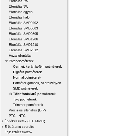
Ellenállás 2W
Ellenállás 3W
Ellenállás egyéb
Ellenállás háló
Ellenállás SMD0402
Ellenállás SMD0603
Ellenállás SMD0805
Ellenállás SMD1206
Ellenállás SMD1210
Ellenállás SMD2512
Huzal ellenállás
Potenciométerek
Cermet, kerámia-fém potméterek
Digitális potméterek
Normál potméterek
Potméter gombok, szerelvények
SMD potméterek
Többfordulatú potméterek
Toló potméterek
Trimmer potméterek
Precíziós ellenállás (DIP)
PTC - NTC
Építőkészletek (KIT, Modul)
Erősáramú szerelés
Fejlesztőeszközök