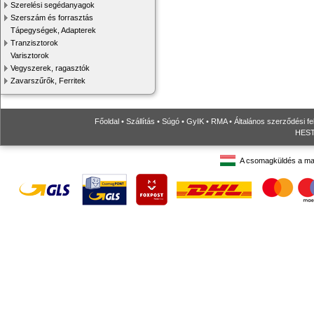
Szerelési segédanyagok
Szerszám és forrasztás
Tápegységek, Adapterek
Tranzisztorok
Varisztorok
Vegyszerek, ragasztók
Zavarszűrők, Ferritek
Főoldal
•
Szállítás
•
Súgó
•
GyIK
•
RMA
•
Általános szerződési fe
HESTO
A csomagküldés a ma