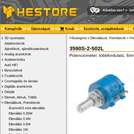
Kérdése van?
»
in
Kategóriák
Újdonságok
Kosár
Eszközök, szolgáltatások
3D nyomtatás
Főkategória
»
Ellenállások, Potméterek
»
Po
Adathordozók
3590S-2-502L
Ajándékok, ajándékutalványok
Analóg áramkörök
Potenciométer, többfordulatú, 6mm
Audiotechnika
Autó HiFi
Biztosítékok
Csatlakozók
Csomagolás és tárolás
Digitális áramkörök
Diódák
Elemek, Akkuk, Töltők
Ellenállások, Potméterek
Árammérő sönt ellenállás
Ellenállás 0.25W
Ellenállás 0.4W
Ellenállás 0.6W
Ellenállás 1W