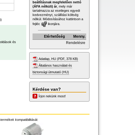
beállításnak megfelelően nettó
(ÁFA nélküli) ár
, mely már
tartalmazza az esetleges egyedi
kedvezményt, szállítási költség
nélkül. Módosításához kattintson a
t)
fejléc
ikonjára.
Elérhetőség
Menny.
oldások és
Rendelésre
Adatlap, HU (PDF, 378 KB)
Általános használati és
biztonsági útmutató (HU)
Kérdése van?
Írjon nekünk most!
 termékek kompatibilitását.