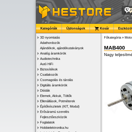
Kategóriák
Újdonságok
Kosár
Eszközök
3D nyomtatás
Főkategória
»
Motor
Adathordozók
MAB400
Ajándékok, ajándékutalványok
Analóg áramkörök
Nagy teljesít
Audiotechnika
Autó HiFi
Biztosítékok
Csatlakozók
Csomagolás és tárolás
Digitális áramkörök
Diódák
Elemek, Akkuk, Töltők
Ellenállások, Potméterek
Építőkészletek (KIT, Modul)
Erősáramú szerelés
Fejlesztőeszközök
Foglalatok
Hobbielektronika.hu