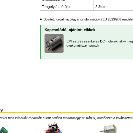
Tengely átmérője
2.3mm
Bővített forgalmazói/gyártói információk (EU 2023/988 rendele
Kapcsolódó, ajánlott cikkek
EMI szűrés szénkefés DC motoroknál — meg
gyakorlati szempontok
ég
ket más vásárlók rendelték a fent említett modellel együtt. Kérjük, ellenőrizze a kiválasztott