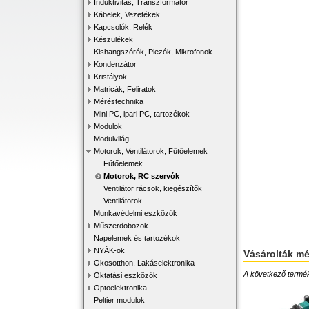
Induktivitás, Transzformátor
Kábelek, Vezetékek
Kapcsolók, Relék
Készülékek
Kishangszórók, Piezók, Mikrofonok
Kondenzátor
Kristályok
Matricák, Feliratok
Méréstechnika
Mini PC, ipari PC, tartozékok
Modulok
Modulvilág
Motorok, Ventilátorok, Fűtőelemek
Fűtőelemek
Motorok, RC szervók
Ventilátor rácsok, kiegészítők
Ventilátorok
Munkavédelmi eszközök
Műszerdobozok
Napelemek és tartozékok
NYÁK-ok
Vásárolták m
Okosotthon, Lakáselektronika
A következő terméke
Oktatási eszközök
Optoelektronika
Peltier modulok