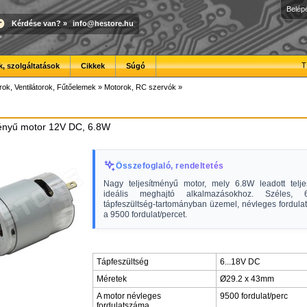
Belép
Kérdése van?
»
info@hestore.hu
T
, szolgáltatások
Cikkek
Súgó
ok, Ventilátorok, Fűtőelemek
»
Motorok, RC szervók
»
ményű motor 12V DC, 6.8W
Összefoglaló, rendeltetés
Nagy teljesítményű motor, mely 6.8W leadott telje
ideális meghajtó alkalmazásokhoz. Széles,
tápfeszültség-tartományban üzemel, névleges fordula
a 9500 fordulat/percet.
Tápfeszültség
6...18V DC
Méretek
Ø29.2 x 43mm
A motor névleges
9500 fordulat/perc
fordulatszáma