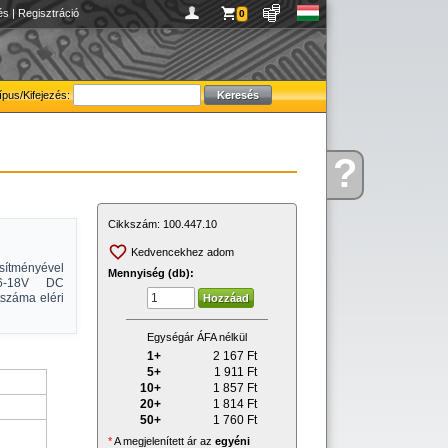
és
|
Regisztráció
0
ípus/Kifejezés:
?
Kérdése
van
Cikkszám:
100.447.10
Kedvencekhez adom
sítményével
Mennyiség (db):
 6-18V DC
tszáma eléri
Egységár ÁFA nélkül
1+
2 167
Ft
5+
1 911
Ft
10+
1 857
Ft
20+
1 814
Ft
50+
1 760
Ft
*
A megjelenített ár az
egyéni