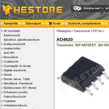
Kérdése van?
»
in
Kategóriák
Újdonságok
Kosár
Eszközök, szolgáltatások
3D nyomtatás
Főkategória
»
Tranzisztorok
»
FET-ek
»
Adathordozók
AO4620
Ajándékok, ajándékutalványok
Analóg áramkörök
Tranzisztor, N/P-MOSFET, 30/-30V
Audiotechnika
Autó HiFi
Biztosítékok
Csatlakozók
Csomagolás és tárolás
Digitális áramkörök
Diódák
Elemek, Akkuk, Töltők
Ellenállások, Potméterek
Építőkészletek (KIT, Modul)
Erősáramú szerelés
Fejlesztőeszközök
Foglalatok
Hobbielektronika.hu