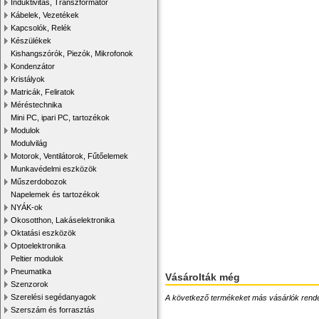
Induktivitás, Transzformátor
Kábelek, Vezetékek
Kapcsolók, Relék
Készülékek
Kishangszórók, Piezók, Mikrofonok
Kondenzátor
Kristályok
Matricák, Feliratok
Méréstechnika
Mini PC, ipari PC, tartozékok
Modulok
Modulvilág
Motorok, Ventilátorok, Fűtőelemek
Munkavédelmi eszközök
Műszerdobozok
Napelemek és tartozékok
NYÁK-ok
Okosotthon, Lakáselektronika
Oktatási eszközök
Optoelektronika
Peltier modulok
Pneumatika
Vásárolták még
Szenzorok
Szerelési segédanyagok
A következő termékeket más vásárlók rendelték
Szerszám és forrasztás