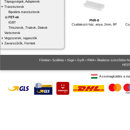
Tápegységek, Adapterek
Tranzisztorok
Bipoláris tranzisztorok
FET-ek
PHR-8
IGBT
Csatlakozó ház, anya, 2mm, 8P
Csa
Tirisztorok, Triakok, Diakok
Varisztorok
Vegyszerek, ragasztók
Zavarszűrők, Ferritek
Főoldal
•
Szállítás
•
Súgó
•
GyIK
•
RMA
•
Általános szerződési fe
HESTO
A csomagküldés a ma