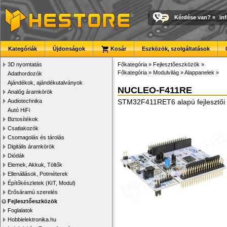
Kérdése van?
»
in
Kategóriák
Újdonságok
Kosár
Eszközök, szolgáltatások
3D nyomtatás
Főkategória
»
Fejlesztőeszközök
»
Főkategória
»
Modulvilág
»
Alappanelek
»
Adathordozók
Ajándékok, ajándékutalványok
NUCLEO-F411RE
Analóg áramkörök
Audiotechnika
STM32F411RET6 alapú fejlesztői p
Autó HiFi
Biztosítékok
Csatlakozók
Csomagolás és tárolás
Digitális áramkörök
Diódák
Elemek, Akkuk, Töltők
Ellenállások, Potméterek
Építőkészletek (KIT, Modul)
Erősáramú szerelés
Fejlesztőeszközök
Foglalatok
Hobbielektronika.hu