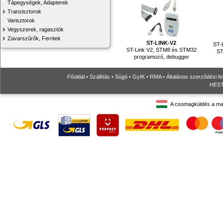
Tápegységek, Adapterek
Tranzisztorok
Varisztorok
Vegyszerek, ragasztók
Zavarszűrők, Ferritek
ST-LINK-V2
ST-
ST-Link V2, STM8 és STM32
ST
programozó, debugger
Főoldal
•
Szállítás
•
Súgó
•
GyIK
•
RMA
•
Általános szerződési fe
HESTO
A csomagküldés a ma