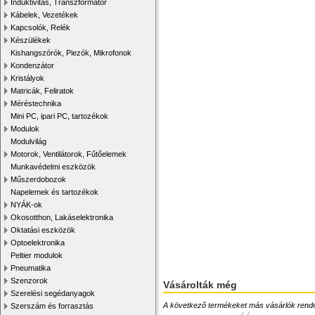
Induktivitás, Transzformátor
Kábelek, Vezetékek
Kapcsolók, Relék
Készülékek
Kishangszórók, Piezók, Mikrofonok
Kondenzátor
Kristályok
Matricák, Feliratok
Méréstechnika
Mini PC, ipari PC, tartozékok
Modulok
Modulvilág
Motorok, Ventilátorok, Fűtőelemek
Munkavédelmi eszközök
Műszerdobozok
Napelemek és tartozékok
NYÁK-ok
Okosotthon, Lakáselektronika
Oktatási eszközök
Optoelektronika
Peltier modulok
Pneumatika
Szenzorok
Vásárolták még
Szerelési segédanyagok
A következő termékeket más vásárlók rendelték
Szerszám és forrasztás