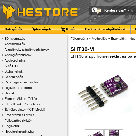
Kérdése van?
»
in
Kategóriák
Újdonságok
Kosár
Eszközök, szolgáltatások
3D nyomtatás
Főkategória
»
Modulvilág
»
Érzékelők, műsz
Adathordozók
SHT30-M
Ajándékok, ajándékutalványok
Analóg áramkörök
SHT30 alapú hőmérséklet és pára
Audiotechnika
Autó HiFi
Biztosítékok
Csatlakozók
Csomagolás és tárolás
Digitális áramkörök
Diódák
Elemek, Akkuk, Töltők
Ellenállások, Potméterek
Építőkészletek (KIT, Modul)
Erősáramú szerelés
Fejlesztőeszközök
Foglalatok
Hobbielektronika.hu