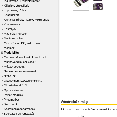
Induktivitás, Transzformátor
Kábelek, Vezetékek
Kapcsolók, Relék
Készülékek
Kishangszórók, Piezók, Mikrofonok
Kondenzátor
Kristályok
Matricák, Feliratok
Méréstechnika
Mini PC, ipari PC, tartozékok
Modulok
Modulvilág
Motorok, Ventilátorok, Fűtőelemek
Munkavédelmi eszközök
Műszerdobozok
Napelemek és tartozékok
NYÁK-ok
Okosotthon, Lakáselektronika
Oktatási eszközök
Optoelektronika
Peltier modulok
Pneumatika
Vásárolták még
Szenzorok
Szerelési segédanyagok
A következő termékeket más vásárlók rendelték
Szerszám és forrasztás