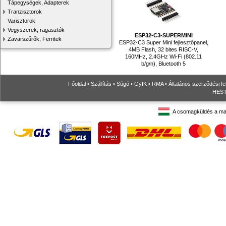
Tápegységek, Adapterek
Tranzisztorok
Varisztorok
Vegyszerek, ragasztók
ESP32-C3-SUPERMINI
Zavarszűrők, Ferritek
ESP32-C3 Super Mini fejlesztőpanel,
4MB Flash, 32 bites RISC-V,
160MHz, 2.4GHz Wi-Fi (802.11
b/g/n), Bluetooth 5
Főoldal
•
Szállítás
•
Súgó
•
GyIK
•
RMA
•
Általános szerződési fe
HESTO
A csomagküldés a ma