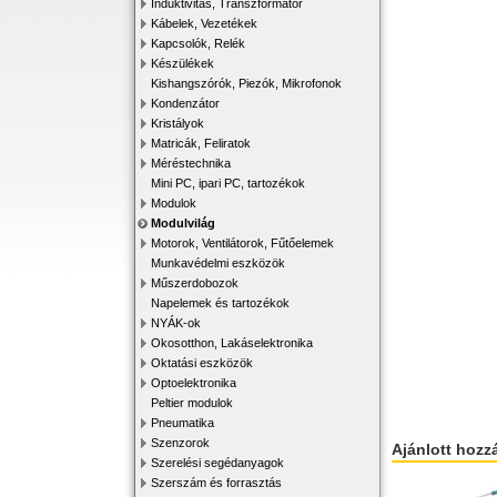
Induktivitás, Transzformátor
Kábelek, Vezetékek
Kapcsolók, Relék
Készülékek
Kishangszórók, Piezók, Mikrofonok
Kondenzátor
Kristályok
Matricák, Feliratok
Méréstechnika
Mini PC, ipari PC, tartozékok
Modulok
Modulvilág
Motorok, Ventilátorok, Fűtőelemek
Munkavédelmi eszközök
Műszerdobozok
Napelemek és tartozékok
NYÁK-ok
Okosotthon, Lakáselektronika
Oktatási eszközök
Optoelektronika
Peltier modulok
Pneumatika
Szenzorok
Ajánlott hozz
Szerelési segédanyagok
Szerszám és forrasztás