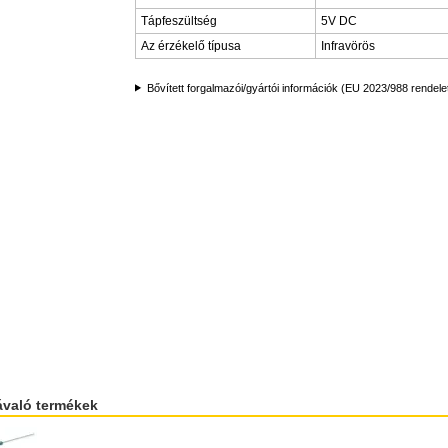
Tápfeszültség
5V DC
Az érzékelő típusa
Infravörös
Bővített forgalmazói/gyártói információk (EU 2023/988 rendele
ávaló termékek