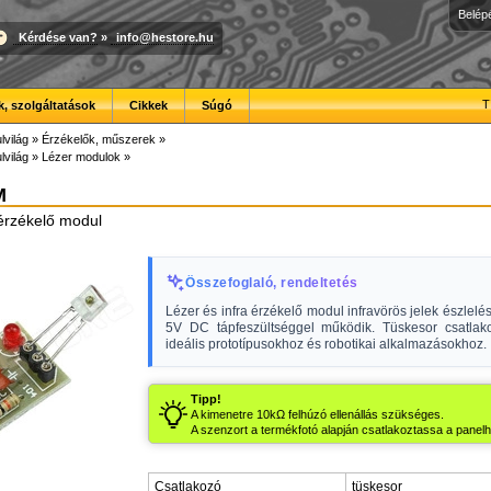
Belép
Kérdése van?
»
info@hestore.hu
T
, szolgáltatások
Cikkek
Súgó
lvilág
»
Érzékelők, műszerek
»
lvilág
»
Lézer modulok
»
M
 érzékelő modul
Összefoglaló, rendeltetés
Lézer és infra érzékelő modul infravörös jelek észlelés
5V DC tápfeszültséggel működik. Tüskesor csatlak
ideális prototípusokhoz és robotikai alkalmazásokhoz.
Tipp!
A kimenetre 10kΩ felhúzó ellenállás szükséges.
A szenzort a termékfotó alapján csatlakoztassa a panelh
Csatlakozó
tüskesor