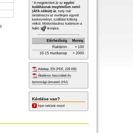
*
A megjelenített ár az
egyéni
beállításnak megfelelően nettó
(ÁFA nélküli) ár
, mely már
tartalmazza az esetleges egyedi
kedvezményt, szállítási költség
nélkül. Módosításához kattintson a
t)
fejléc
ikonjára.
Elérhetőség
Menny.
Raktáron
> 100
10-15 munkanap
> 2000
Adatlap, EN (PDF, 226 KB)
Általános használati és
biztonsági útmutató (HU)
Kérdése van?
Írjon nekünk most!