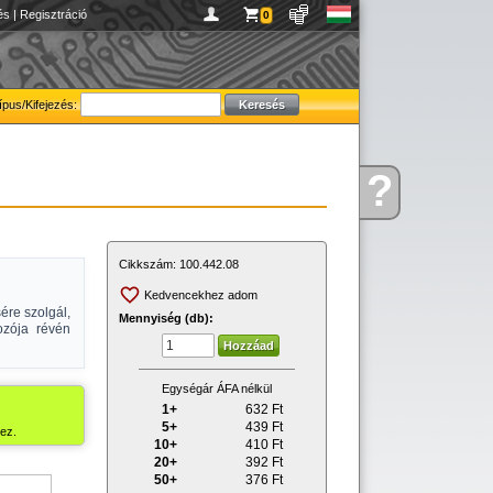
és
|
Regisztráció
0
ípus/Kifejezés:
?
Kérdése
van
Cikkszám:
100.442.08
Kedvencekhez adom
ére szolgál,
Mennyiség (db):
ozója révén
Egységár ÁFA nélkül
1+
632
Ft
5+
439
Ft
ez.
10+
410
Ft
20+
392
Ft
50+
376
Ft