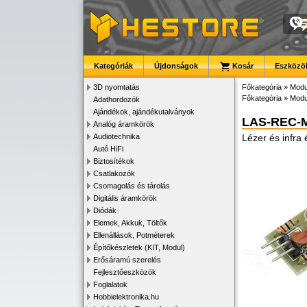
Kategóriák
Újdonságok
Kosár
Eszközök
3D nyomtatás
Főkategória
»
Modu
Főkategória
»
Modu
Adathordozók
Ajándékok, ajándékutalványok
LAS-REC-
Analóg áramkörök
Audiotechnika
Lézer és infra
Autó HiFi
Biztosítékok
Csatlakozók
Csomagolás és tárolás
Digitális áramkörök
Diódák
Elemek, Akkuk, Töltők
Ellenállások, Potméterek
Építőkészletek (KIT, Modul)
Erősáramú szerelés
Fejlesztőeszközök
Foglalatok
Hobbielektronika.hu