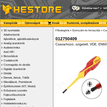
Kérdése van?
»
in
Kategóriák
Újdonságok
Kosár
Eszközök, szolgáltatások
3D nyomtatás
Főkategória
»
Szerszám és forrasztás
»
Cs
Adathordozók
012750409
Ajándékok, ajándékutalványok
Analóg áramkörök
Csavarhúzó, szigetelt, VDE, EN60
Audiotechnika
Autó HiFi
Biztosítékok
Csatlakozók
Csomagolás és tárolás
Digitális áramkörök
Diódák
Elemek, Akkuk, Töltők
Ellenállások, Potméterek
Építőkészletek (KIT, Modul)
Erősáramú szerelés
Fejlesztőeszközök
Foglalatok
Hobbielektronika.hu