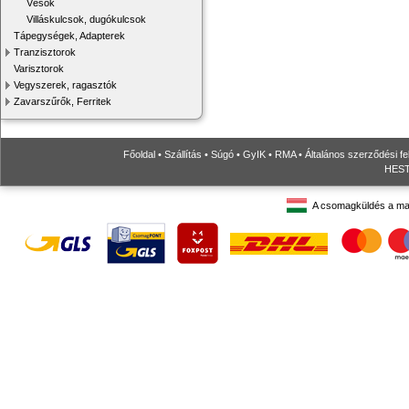
Vésők
Villáskulcsok, dugókulcsok
Tápegységek, Adapterek
Tranzisztorok
Varisztorok
Vegyszerek, ragasztók
Zavarszűrők, Ferritek
Főoldal
•
Szállítás
•
Súgó
•
GyIK
•
RMA
•
Általános szerződési fe
HESTO
A csomagküldés a ma