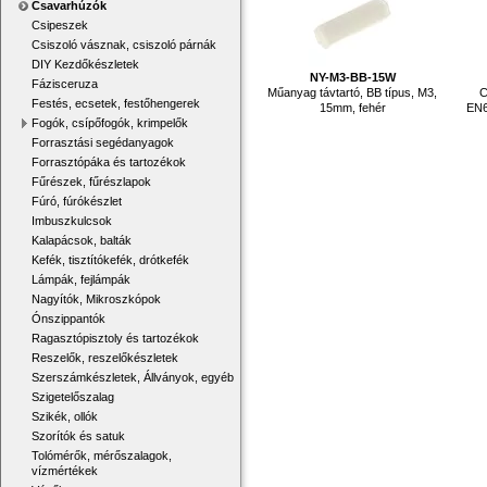
Csavarhúzók
Csipeszek
Csiszoló vásznak, csiszoló párnák
DIY Kezdőkészletek
NY-M3-BB-15W
Fázisceruza
Műanyag távtartó, BB típus, M3,
C
Festés, ecsetek, festőhengerek
15mm, fehér
EN6
Fogók, csípőfogók, krimpelők
Forrasztási segédanyagok
Forrasztópáka és tartozékok
Fűrészek, fűrészlapok
Fúró, fúrókészlet
Imbuszkulcsok
Kalapácsok, balták
Kefék, tisztítókefék, drótkefék
Lámpák, fejlámpák
Nagyítók, Mikroszkópok
Ónszippantók
Ragasztópisztoly és tartozékok
Reszelők, reszelőkészletek
Szerszámkészletek, Állványok, egyéb
Szigetelőszalag
Szikék, ollók
Szorítók és satuk
Tolómérők, mérőszalagok,
vízmértékek