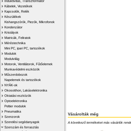
Induktivitás, Transzformátor
Kábelek, Vezetékek
Kapcsolók, Relék
Készülékek
Kishangszórók, Piezók, Mikrofonok
Kondenzátor
Kristályok
Matricák, Feliratok
Méréstechnika
Mini PC, ipari PC, tartozékok
Modulok
Modulvilág
Motorok, Ventilátorok, Fűtőelemek
Munkavédelmi eszközök
Műszerdobozok
Napelemek és tartozékok
NYÁK-ok
Okosotthon, Lakáselektronika
Oktatási eszközök
Optoelektronika
Peltier modulok
Pneumatika
Vásárolták még
Szenzorok
Szerelési segédanyagok
A következő termékeket más vásárlók rendelték
Szerszám és forrasztás