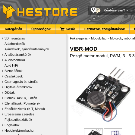
Kérdése van?
»
in
Kategóriák
Újdonságok
Kosár
Eszközök, szolgáltatások
3D nyomtatás
Főkategória
»
Modulvilág
»
Motorok, robot a
Adathordozók
VIBR-MOD
Ajándékok, ajándékutalványok
Analóg áramkörök
Rezgő motor modul, PWM, 3...5.
Audiotechnika
Autó HiFi
Biztosítékok
Csatlakozók
Csomagolás és tárolás
Digitális áramkörök
Diódák
Elemek, Akkuk, Töltők
Ellenállások, Potméterek
Építőkészletek (KIT, Modul)
Erősáramú szerelés
Fejlesztőeszközök
Foglalatok
Hobbielektronika.hu