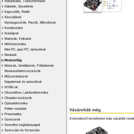
Induktivitás, Transzformátor
Kábelek, Vezetékek
Kapcsolók, Relék
Készülékek
Kishangszórók, Piezók, Mikrofonok
Kondenzátor
Kristályok
Matricák, Feliratok
Méréstechnika
Mini PC, ipari PC, tartozékok
Modulok
Modulvilág
Motorok, Ventilátorok, Fűtőelemek
Munkavédelmi eszközök
Műszerdobozok
Napelemek és tartozékok
NYÁK-ok
Okosotthon, Lakáselektronika
Oktatási eszközök
Optoelektronika
Peltier modulok
Vásárolták még
Pneumatika
A következő termékeket más vásárlók rendelték
Szenzorok
Szerelési segédanyagok
Szerszám és forrasztás