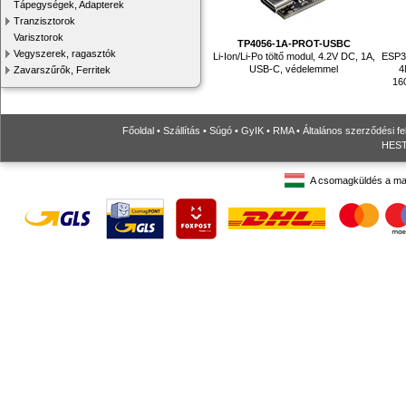
Tápegységek, Adapterek
Tranzisztorok
Varisztorok
TP4056-1A-PROT-USBC
Vegyszerek, ragasztók
Li-Ion/Li-Po töltő modul, 4.2V DC, 1A,
ESP32
USB-C, védelemmel
4
Zavarszűrők, Ferritek
16
Főoldal
•
Szállítás
•
Súgó
•
GyIK
•
RMA
•
Általános szerződési fe
HESTO
A csomagküldés a ma