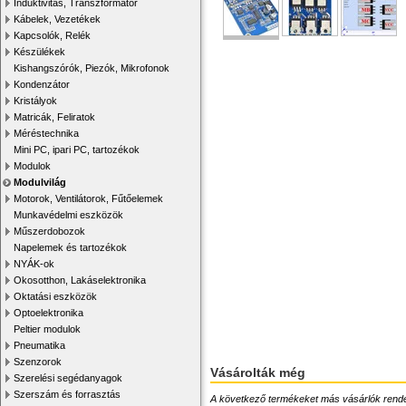
Induktivitás, Transzformátor
Kábelek, Vezetékek
Kapcsolók, Relék
Készülékek
Kishangszórók, Piezók, Mikrofonok
Kondenzátor
Kristályok
Matricák, Feliratok
Méréstechnika
Mini PC, ipari PC, tartozékok
Modulok
Modulvilág
Motorok, Ventilátorok, Fűtőelemek
Munkavédelmi eszközök
Műszerdobozok
Napelemek és tartozékok
NYÁK-ok
Okosotthon, Lakáselektronika
Oktatási eszközök
Optoelektronika
Peltier modulok
Pneumatika
Szenzorok
Vásárolták még
Szerelési segédanyagok
Szerszám és forrasztás
A következő termékeket más vásárlók rendelték