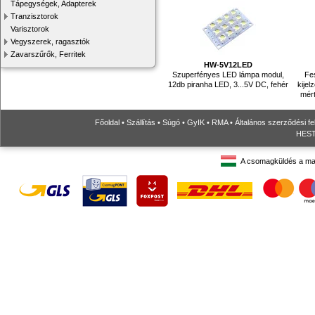
Tápegységek, Adapterek
Tranzisztorok
Varisztorok
Vegyszerek, ragasztók
Zavarszűrők, Ferritek
HW-5V12LED
Szuperfényes LED lámpa modul,
Fes
12db piranha LED, 3...5V DC, fehér
kijel
mért
Főoldal
•
Szállítás
•
Súgó
•
GyIK
•
RMA
•
Általános szerződési fe
HESTO
A csomagküldés a ma