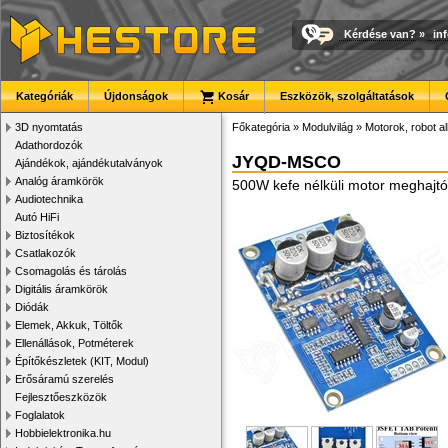
Kérdése van?
»
in
Kategóriák
Újdonságok
Kosár
Eszközök, szolgáltatások
3D nyomtatás
Főkategória
»
Modulvilág
»
Motorok, robot a
Adathordozók
JYQD-MSCO
Ajándékok, ajándékutalványok
Analóg áramkörök
500W kefe nélküli motor meghajtó
Audiotechnika
Autó HiFi
Biztosítékok
Csatlakozók
Csomagolás és tárolás
Digitális áramkörök
Diódák
Elemek, Akkuk, Töltők
Ellenállások, Potméterek
Építőkészletek (KIT, Modul)
Erősáramú szerelés
Fejlesztőeszközök
Foglalatok
Hobbielektronika.hu