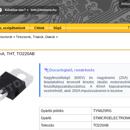
Belép
Kérdése van?
»
info@hestore.hu
T
, szolgáltatások
Cikkek
Súgó
zisztorok
»
Tirisztorok, Triakok, Diakok
»
0mA, THT, TO220AB
Összefoglaló, rendeltetés
Nagyfeszültségű (600V) és nagyáramú (25A) 
feladatokhoz tervezett tirisztor, ideális motorvezé
feszültségszabályozáshoz. A 40mA kapuáramma
vezérelhető, akár 300A impulzusáramot is kezelve.
Gyártói jelölés
TYN625RG
Gyártó
STMICROELECTRONI
Tokozás
TO220AB