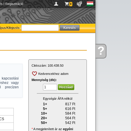
és
|
Regisztráció
0
ípus/Kifejezés:
?
Kérdése
van
Cikkszám:
100.438.50
Kedvencekhez adom
kapcsolási
Mennyiség (db):
rléshez vagy
l precízen
Egységár ÁFA nélkül
1+
817
Ft
5+
616
Ft
10+
584
Ft
20+
564
Ft
CS
50+
542
Ft
*
A megjelenített ár az
egyéni