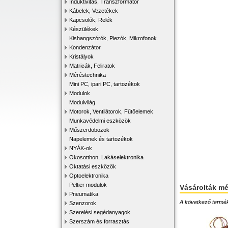
Induktivitás, Transzformátor
Kábelek, Vezetékek
Kapcsolók, Relék
Készülékek
Kishangszórók, Piezók, Mikrofonok
Kondenzátor
Kristályok
Matricák, Feliratok
Méréstechnika
Mini PC, ipari PC, tartozékok
Modulok
Modulvilág
Motorok, Ventilátorok, Fűtőelemek
Munkavédelmi eszközök
Műszerdobozok
Napelemek és tartozékok
NYÁK-ok
Okosotthon, Lakáselektronika
Oktatási eszközök
Optoelektronika
Peltier modulok
Vásárolták m
Pneumatika
A következő terméke
Szenzorok
Szerelési segédanyagok
Szerszám és forrasztás