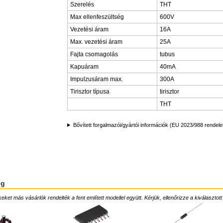
Szerelés
THT
Max ellenfeszültség
600V
Vezetési áram
16A
Max. vezetési áram
25A
Fajta csomagolás
tubus
Kapuáram
40mA
Impulzusáram max.
300A
Tirisztor típusa
tirisztor
THT
Bővített forgalmazói/gyártói információk (EU 2023/988 rendele
ég
ket más vásárlók rendelték a fent említett modellel együtt. Kérjük, ellenőrizze a kiválasztott