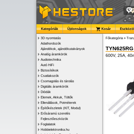
Kategóriák
Újdonságok
Kosár
Eszközök
3D nyomtatás
Főkategória
»
Tran
Adathordozók
TYN625RG
Ajándékok, ajándékutalványok
Analóg áramkörök
600V, 25A, 4
Audiotechnika
Autó HiFi
Biztosítékok
Csatlakozók
Csomagolás és tárolás
Digitális áramkörök
Diódák
Elemek, Akkuk, Töltők
Ellenállások, Potméterek
Építőkészletek (KIT, Modul)
Erősáramú szerelés
Fejlesztőeszközök
Foglalatok
Hobbielektronika.hu