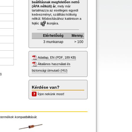
beállításnak megfelelően nettó
(ÁFA nélküli) ár
, mely már
tartalmazza az esetleges egyedi
kedvezményt, szállítási költség
nélkül. Módosításához kattintson a
fejléc
ikonjára.
Elérhetőség
Menny.
3 munkanap
> 100
Adatlap, EN (PDF, 189 KB)
Általános használati és
biztonsági útmutató (HU)
t)
Kérdése van?
Írjon nekünk most!
 termékek kompatibilitását.