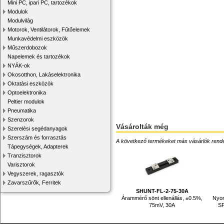
Mini PC, ipari PC, tartozékok
Modulok
Modulvilág
Motorok, Ventilátorok, Fűtőelemek
Munkavédelmi eszközök
Műszerdobozok
Napelemek és tartozékok
NYÁK-ok
Okosotthon, Lakáselektronika
Oktatási eszközök
Optoelektronika
Peltier modulok
Pneumatika
Szenzorok
Vásárolták még
Szerelési segédanyagok
Szerszám és forrasztás
A következő termékeket más vásárlók rendelték
Tápegységek, Adapterek
Tranzisztorok
Varisztorok
Vegyszerek, ragasztók
Zavarszűrők, Ferritek
SHUNT-FL-2-75-30A
Árammérő sönt ellenállás, ±0.5%,
Nyo
75mV, 30A
SP