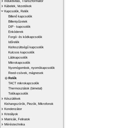
Induktivitás, Transzformátor
Kábelek, Vezetékek
Kapcsolók, Relék
Billenő kapcsolók
Billentyűzetek
DIP - kapcsolók
Enkóderek
Forgó- és kódkapcsolók
Időrelék
Kisfeszültségű kapcsolók
Kulcsos kapcsolók
Lábkapcsolók
Mikrokapcsolók
Nyomógombok, nyomókapcsolók
Reed-csövek, mágnesek
Relék
TACT mikrokapcsolók
Thermosztátok (bimetal)
Tolókapcsolók
Készülékek
Kishangszórók, Piezók, Mikrofonok
Kondenzátor
Kristályok
Matricák, Feliratok
Méréstechnika