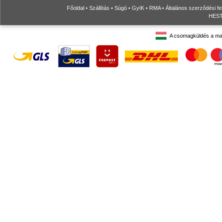
Főoldal
•
Szállítás
•
Súgó
•
GyIK
•
RMA
•
Általános szerződési fe
HESTO
A csomagküldés a ma