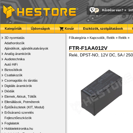
Kérdése van?
»
in
Kategóriák
Újdonságok
Kosár
Eszközök, szolgáltatások
3D nyomtatás
Főkategória
»
Kapcsolók, Relék
»
Relék
»
Adathordozók
FTR-F1AA012V
Ajándékok, ajándékutalványok
Analóg áramkörök
Relé, DPST-NO, 12V DC, 5A / 250
Audiotechnika
Autó HiFi
Biztosítékok
Csatlakozók
Csomagolás és tárolás
Digitális áramkörök
Diódák
Elemek, Akkuk, Töltők
Ellenállások, Potméterek
Építőkészletek (KIT, Modul)
Erősáramú szerelés
Fejlesztőeszközök
Foglalatok
Hobbielektronika.hu