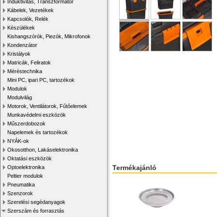
Induktivitás, Transzformátor
Kábelek, Vezetékek
Kapcsolók, Relék
Készülékek
Kishangszórók, Piezók, Mikrofonok
Kondenzátor
Kristályok
Matricák, Feliratok
Méréstechnika
Mini PC, ipari PC, tartozékok
Modulok
Modulvilág
Motorok, Ventilátorok, Fűtőelemek
Munkavédelmi eszközök
Műszerdobozok
Napelemek és tartozékok
NYÁK-ok
Okosotthon, Lakáselektronika
Oktatási eszközök
Termékajánló
Optoelektronika
Peltier modulok
Pneumatika
Szenzorok
Szerelési segédanyagok
Szerszám és forrasztás