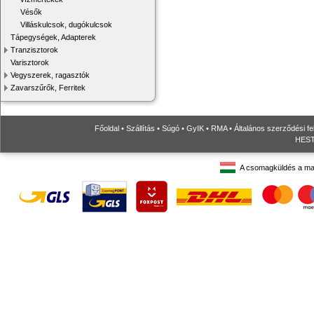
Vésők
Villáskulcsok, dugókulcsok
Tápegységek, Adapterek
Tranzisztorok
Varisztorok
Vegyszerek, ragasztók
Zavarszűrők, Ferritek
Főoldal
•
Szállítás
•
Súgó
•
GyIK
•
RMA
•
Általános szerződési fe
HESTO
A csomagküldés a ma