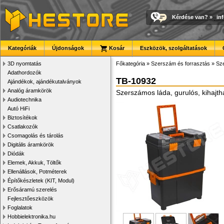
Kérdése van?
»
in
Kategóriák
Újdonságok
Kosár
Eszközök, szolgáltatások
3D nyomtatás
Főkategória
»
Szerszám és forrasztás
»
Sze
Adathordozók
TB-10932
Ajándékok, ajándékutalványok
Analóg áramkörök
Szerszámos láda, gurulós, kihajth
Audiotechnika
Autó HiFi
Biztosítékok
Csatlakozók
Csomagolás és tárolás
Digitális áramkörök
Diódák
Elemek, Akkuk, Töltők
Ellenállások, Potméterek
Építőkészletek (KIT, Modul)
Erősáramú szerelés
Fejlesztőeszközök
Foglalatok
Hobbielektronika.hu