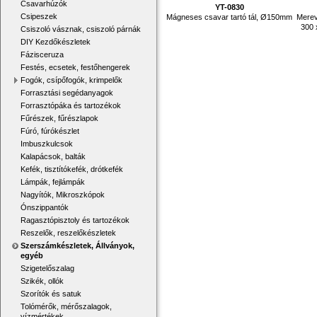
Csavarhúzók
YT-0830
Csipeszek
Mágneses csavar tartó tál, Ø150mm
Merev
300 
Csiszoló vásznak, csiszoló párnák
DIY Kezdőkészletek
Fázisceruza
Festés, ecsetek, festőhengerek
Fogók, csípőfogók, krimpelők
Forrasztási segédanyagok
Forrasztópáka és tartozékok
Fűrészek, fűrészlapok
Fúró, fúrókészlet
Imbuszkulcsok
Kalapácsok, balták
Kefék, tisztítókefék, drótkefék
Lámpák, fejlámpák
Nagyítók, Mikroszkópok
Ónszippantók
Ragasztópisztoly és tartozékok
Reszelők, reszelőkészletek
Szerszámkészletek, Állványok,
egyéb
Szigetelőszalag
Szikék, ollók
Szorítók és satuk
Tolómérők, mérőszalagok,
vízmértékek