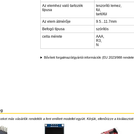
Az elemhez való tartozék
leszorító lemez,
típusa
fül,
tartófül
Az elem átmérője
9.5...11.7mm
Befogó típusa
szórítós
cella mérete
AAA,
R3,
N
Bővített forgalmazói/gyártói információk (EU 2023/988 rendele
ég
ket más vásárlók rendelték a fent említett modellel együtt. Kérjük, ellenőrizze a kiválasztott