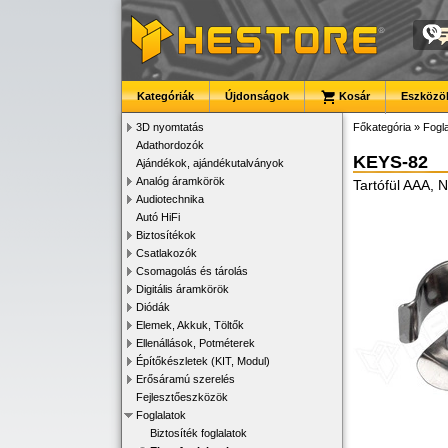
Kategóriák
Újdonságok
Kosár
Eszközök
3D nyomtatás
Főkategória
»
Fogla
Adathordozók
KEYS-82
Ajándékok, ajándékutalványok
Analóg áramkörök
Tartófül AAA, 
Audiotechnika
Autó HiFi
Biztosítékok
Csatlakozók
Csomagolás és tárolás
Digitális áramkörök
Diódák
Elemek, Akkuk, Töltők
Ellenállások, Potméterek
Építőkészletek (KIT, Modul)
Erősáramú szerelés
Fejlesztőeszközök
Foglalatok
Biztosíték foglalatok