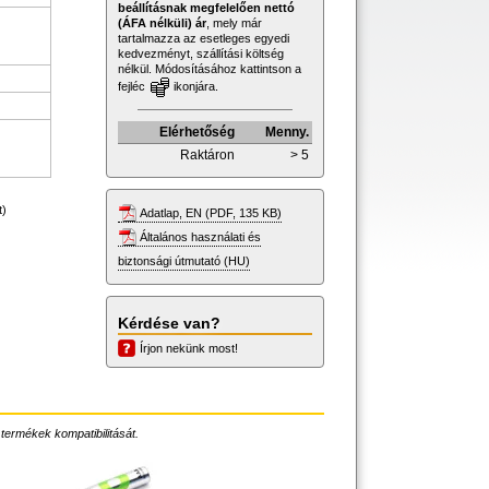
beállításnak megfelelően nettó
(ÁFA nélküli) ár
, mely már
tartalmazza az esetleges egyedi
kedvezményt, szállítási költség
nélkül. Módosításához kattintson a
fejléc
ikonjára.
Elérhetőség
Menny.
Raktáron
> 5
t)
Adatlap, EN (PDF, 135 KB)
Általános használati és
biztonsági útmutató (HU)
Kérdése van?
Írjon nekünk most!
 termékek kompatibilitását.