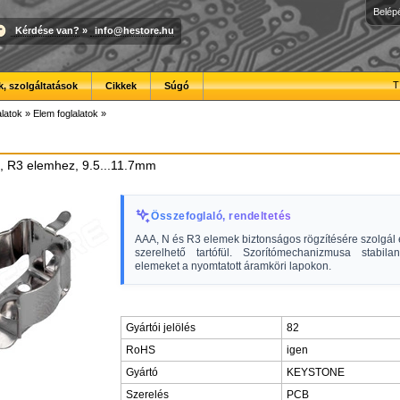
Belép
Kérdése van?
»
info@hestore.hu
T
, szolgáltatások
Cikkek
Súgó
latok
»
Elem foglalatok
»
N, R3 elemhez, 9.5...11.7mm
Összefoglaló, rendeltetés
AAA, N és R3 elemek biztonságos rögzítésére szolgál
szerelhető tartófül. Szorítómechanizmusa stabila
elemeket a nyomtatott áramköri lapokon.
Gyártói jelölés
82
RoHS
igen
Gyártó
KEYSTONE
Szerelés
PCB