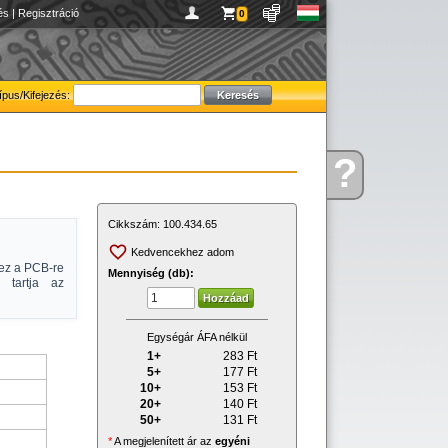
és
|
Regisztráció
0
ípus/Kifejezés:
?
Kérdése
van
Cikkszám:
100.434.65
Kedvencekhez adom
 ez a PCB-re
Mennyiség (db):
n tartja az
Egységár ÁFA nélkül
1+
283
Ft
5+
177
Ft
10+
153
Ft
20+
140
Ft
50+
131
Ft
*
A megjelenített ár az
egyéni