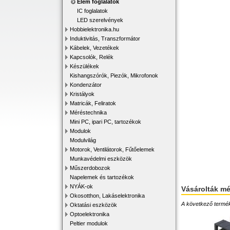
Elem foglalatok
IC foglalatok
LED szerelvények
Hobbielektronika.hu
Induktivitás, Transzformátor
Kábelek, Vezetékek
Kapcsolók, Relék
Készülékek
Kishangszórók, Piezók, Mikrofonok
Kondenzátor
Kristályok
Matricák, Feliratok
Méréstechnika
Mini PC, ipari PC, tartozékok
Modulok
Modulvilág
Motorok, Ventilátorok, Fűtőelemek
Munkavédelmi eszközök
Műszerdobozok
Napelemek és tartozékok
NYÁK-ok
Vásárolták m
Okosotthon, Lakáselektronika
A következő terméke
Oktatási eszközök
Optoelektronika
Peltier modulok