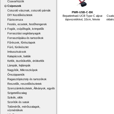
Csavarhúzók
Csipeszek
Csiszoló vásznak, csiszoló párnák
PWR-USB-C-BK
DIY Kezdőkészletek
Bepattintható UCB Type-C aljzat
Csatl
tápvezetékkel, 10cm, fekete
oldalr
Fázisceruza
Festés, ecsetek, festőhengerek
Fogók, csípőfogók, krimpelők
Forrasztási segédanyagok
Forrasztópáka és tartozékok
Fűrészek, fűrészlapok
Fúró, fúrókészlet
Imbuszkulcsok
Kalapácsok, balták
Kefék, tisztítókefék, drótkefék
Lámpák, fejlámpák
Nagyítók, Mikroszkópok
Ónszippantók
Ragasztópisztoly és tartozékok
Reszelők, reszelőkészletek
Szerszámkészletek, Állványok, egyéb
Szigetelőszalag
Szikék, ollók
Szorítók és satuk
Tolómérők, mérőszalagok,
vízmértékek