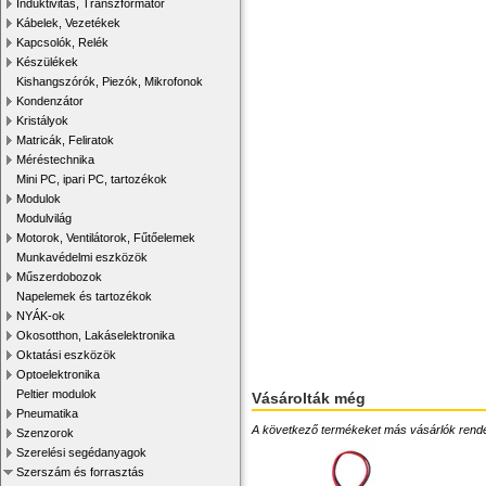
Induktivitás, Transzformátor
Kábelek, Vezetékek
Kapcsolók, Relék
Készülékek
Kishangszórók, Piezók, Mikrofonok
Kondenzátor
Kristályok
Matricák, Feliratok
Méréstechnika
Mini PC, ipari PC, tartozékok
Modulok
Modulvilág
Motorok, Ventilátorok, Fűtőelemek
Munkavédelmi eszközök
Műszerdobozok
Napelemek és tartozékok
NYÁK-ok
Okosotthon, Lakáselektronika
Oktatási eszközök
Optoelektronika
Peltier modulok
Vásárolták még
Pneumatika
A következő termékeket más vásárlók rendelték
Szenzorok
Szerelési segédanyagok
Szerszám és forrasztás