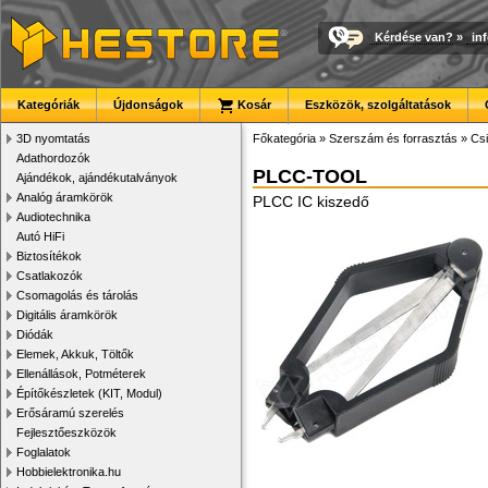
Kérdése van?
»
in
Kategóriák
Újdonságok
Kosár
Eszközök, szolgáltatások
3D nyomtatás
Főkategória
»
Szerszám és forrasztás
»
Cs
Adathordozók
PLCC-TOOL
Ajándékok, ajándékutalványok
Analóg áramkörök
PLCC IC kiszedő
Audiotechnika
Autó HiFi
Biztosítékok
Csatlakozók
Csomagolás és tárolás
Digitális áramkörök
Diódák
Elemek, Akkuk, Töltők
Ellenállások, Potméterek
Építőkészletek (KIT, Modul)
Erősáramú szerelés
Fejlesztőeszközök
Foglalatok
Hobbielektronika.hu