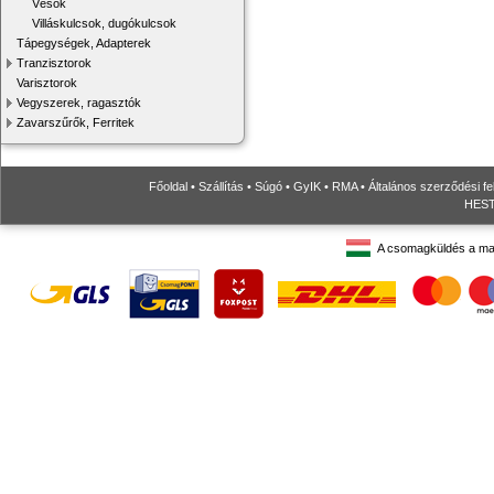
Vésők
Villáskulcsok, dugókulcsok
Tápegységek, Adapterek
Tranzisztorok
Varisztorok
Vegyszerek, ragasztók
Zavarszűrők, Ferritek
Főoldal
•
Szállítás
•
Súgó
•
GyIK
•
RMA
•
Általános szerződési fe
HESTO
A csomagküldés a ma