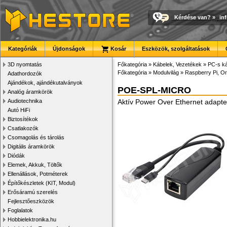
Kérdése van?
»
in
Kategóriák
Újdonságok
Kosár
Eszközök, szolgáltatások
3D nyomtatás
Főkategória
»
Kábelek, Vezetékek
»
PC-s ká
Főkategória
»
Modulvilág
»
Raspberry Pi, Or
Adathordozók
Ajándékok, ajándékutalványok
POE-SPL-MICRO
Analóg áramkörök
Audiotechnika
Aktív Power Over Ethernet adapt
Autó HiFi
Biztosítékok
Csatlakozók
Csomagolás és tárolás
Digitális áramkörök
Diódák
Elemek, Akkuk, Töltők
Ellenállások, Potméterek
Építőkészletek (KIT, Modul)
Erősáramú szerelés
Fejlesztőeszközök
Foglalatok
Hobbielektronika.hu