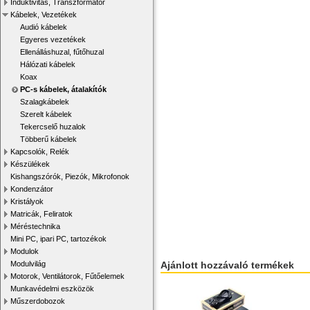
Induktivitás, Transzformátor
Kábelek, Vezetékek
Audió kábelek
Egyeres vezetékek
Ellenálláshuzal, fűtőhuzal
Hálózati kábelek
Koax
PC-s kábelek, átalakítók
Szalagkábelek
Szerelt kábelek
Tekercselő huzalok
Többerű kábelek
Kapcsolók, Relék
Készülékek
Kishangszórók, Piezók, Mikrofonok
Kondenzátor
Kristályok
Matricák, Feliratok
Méréstechnika
Mini PC, ipari PC, tartozékok
Modulok
Ajánlott hozzávaló termékek
Modulvilág
Motorok, Ventilátorok, Fűtőelemek
Munkavédelmi eszközök
Műszerdobozok