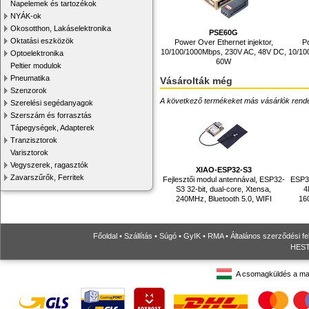
Napelemek és tartozékok
NYÁK-ok
Okosotthon, Lakáselektronika
PSE60G
Oktatási eszközök
Power Over Ethernet injektor,
Po
10/100/1000Mbps, 230V AC, 48V DC,
10/10
Optoelektronika
60W
Peltier modulok
Pneumatika
Vásárolták még
Szenzorok
A következő termékeket más vásárlók rendelték
Szerelési segédanyagok
Szerszám és forrasztás
Tápegységek, Adapterek
Tranzisztorok
Varisztorok
Vegyszerek, ragasztók
XIAO-ESP32-S3
Zavarszűrők, Ferritek
Fejlesztői modul antennával, ESP32-
ESP32
S3 32-bit, dual-core, Xtensa,
4
240MHz, Bluetooth 5.0, WIFI
16
Főoldal
•
Szállítás
•
Súgó
•
GyIK
•
RMA
•
Általános szerződési fe
HESTO
A csomagküldés a ma