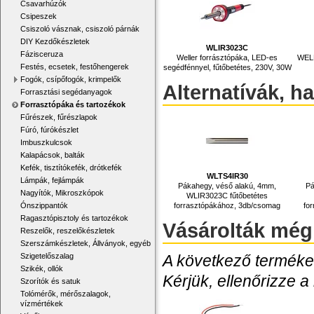
Csavarhúzók
Csipeszek
Csiszoló vásznak, csiszoló párnák
DIY Kezdőkészletek
WLIR3023C
Fázisceruza
Weller forrásztópáka, LED-es
WELL
Festés, ecsetek, festőhengerek
segédfénnyel, fűtőbetétes, 230V, 30W
Fogók, csípőfogók, krimpelők
Alternatívák, h
Forrasztási segédanyagok
Forrasztópáka és tartozékok
Fűrészek, fűrészlapok
Fúró, fúrókészlet
Imbuszkulcsok
Kalapácsok, balták
Kefék, tisztítókefék, drótkefék
WLTS4IR30
Lámpák, fejlámpák
Pákahegy, véső alakú, 4mm,
Pá
Nagyítók, Mikroszkópok
WLIR3023C fűtőbetétes
forrasztópákához, 3db/csomag
fo
Ónszippantók
Ragasztópisztoly és tartozékok
Vásárolták még
Reszelők, reszelőkészletek
Szerszámkészletek, Állványok, egyéb
A következő termékek
Szigetelőszalag
Szikék, ollók
Kérjük, ellenőrizze a
Szorítók és satuk
Tolómérők, mérőszalagok,
vízmértékek