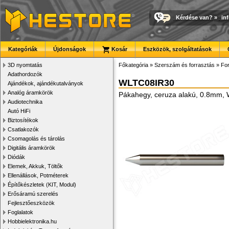
Kérdése van?
»
in
Kategóriák
Újdonságok
Kosár
Eszközök, szolgáltatások
3D nyomtatás
Főkategória
»
Szerszám és forrasztás
»
For
Adathordozók
WLTC08IR30
Ajándékok, ajándékutalványok
Analóg áramkörök
Pákahegy, ceruza alakú, 0.8mm, 
Audiotechnika
Autó HiFi
Biztosítékok
Csatlakozók
Csomagolás és tárolás
Digitális áramkörök
Diódák
Elemek, Akkuk, Töltők
Ellenállások, Potméterek
Építőkészletek (KIT, Modul)
Erősáramú szerelés
Fejlesztőeszközök
Foglalatok
Hobbielektronika.hu