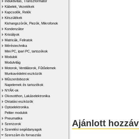
Induktivitás, Transzformátor
Kábelek, Vezetékek
Kapcsolók, Relék
Készülékek
Kishangszórók, Piezók, Mikrofonok
Kondenzátor
Kristályok
Matricák, Feliratok
Méréstechnika
Mini PC, ipari PC, tartozékok
Modulok
Modulvilág
Motorok, Ventilátorok, Fűtőelemek
Munkavédelmi eszközök
Műszerdobozok
Napelemek és tartozékok
NYÁK-ok
Okosotthon, Lakáselektronika
Oktatási eszközök
Optoelektronika
Peltier modulok
Pneumatika
Ajánlott hozzá
Szenzorok
Szerelési segédanyagok
Szerszám és forrasztás