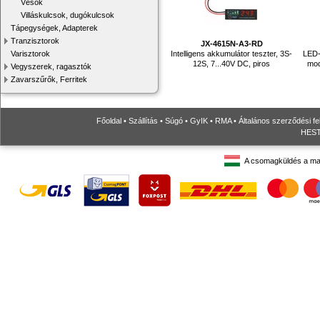
Vésők
Villáskulcsok, dugókulcsok
Tápegységek, Adapterek
Tranzisztorok
JX-4615N-A3-RD
Intelligens akkumulátor teszter, 3S-
LED-
Varisztorok
12S, 7...40V DC, piros
mod
Vegyszerek, ragasztók
Zavarszűrők, Ferritek
Főoldal
•
Szállítás
•
Súgó
•
GyIK
•
RMA
•
Általános szerződési fe
HESTO
A csomagküldés a ma