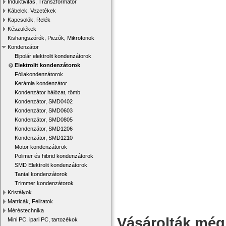
Induktivitás, Transzformátor
Kábelek, Vezetékek
Kapcsolók, Relék
Készülékek
Kishangszórók, Piezók, Mikrofonok
Kondenzátor
Bipolár elektrolit kondenzátorok
Elektrolit kondenzátorok
Fóliakondenzátorok
Kerámia kondenzátor
Kondenzátor hálózat, tömb
Kondenzátor, SMD0402
Kondenzátor, SMD0603
Kondenzátor, SMD0805
Kondenzátor, SMD1206
Kondenzátor, SMD1210
Motor kondenzátorok
Polimer és hibrid kondenzátorok
SMD Elektrolit kondenzátorok
Tantal kondenzátorok
Trimmer kondenzátorok
Kristályok
Matricák, Feliratok
Méréstechnika
Vásárolták még
Mini PC, ipari PC, tartozékok