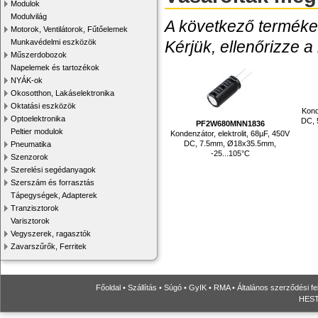
Modulok
Modulvilág
A következő termékek
Motorok, Ventilátorok, Fűtőelemek
Munkavédelmi eszközök
Kérjük, ellenőrizze a
Műszerdobozok
Napelemek és tartozékok
NYÁK-ok
Okosotthon, Lakáselektronika
Oktatási eszközök
Kond
Optoelektronika
DC, 
PF2W680MNN1836
Peltier modulok
Kondenzátor, elektrolit, 68µF, 450V
DC, 7.5mm, Ø18x35.5mm,
Pneumatika
-25...105°C
Szenzorok
Szerelési segédanyagok
Szerszám és forrasztás
Tápegységek, Adapterek
Tranzisztorok
Varisztorok
Vegyszerek, ragasztók
Zavarszűrők, Ferritek
Főoldal
•
Szállítás
•
Súgó
•
GyIK
•
RMA
•
Általános szerződési fe
HESTO