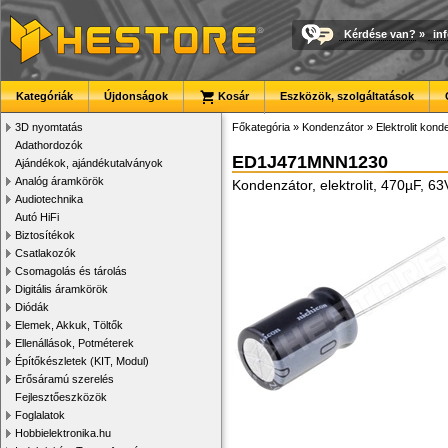
Kérdése van?
»
in
Kategóriák
Újdonságok
Kosár
Eszközök, szolgáltatások
3D nyomtatás
Főkategória
»
Kondenzátor
»
Elektrolit kon
Adathordozók
ED1J471MNN1230
Ajándékok, ajándékutalványok
Analóg áramkörök
Kondenzátor, elektrolit, 470µF, 
Audiotechnika
Autó HiFi
Biztosítékok
Csatlakozók
Csomagolás és tárolás
Digitális áramkörök
Diódák
Elemek, Akkuk, Töltők
Ellenállások, Potméterek
Építőkészletek (KIT, Modul)
Erősáramú szerelés
Fejlesztőeszközök
Foglalatok
Hobbielektronika.hu