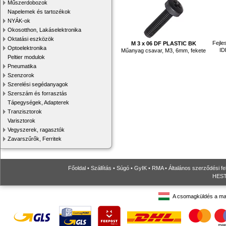
Műszerdobozok
Napelemek és tartozékok
NYÁK-ok
Okosotthon, Lakáselektronika
Oktatási eszközök
Fejle
M 3 x 06 DF PLASTIC BK
Optoelektronika
ID
Műanyag csavar, M3, 6mm, fekete
Peltier modulok
Pneumatika
Szenzorok
Szerelési segédanyagok
Szerszám és forrasztás
Tápegységek, Adapterek
Tranzisztorok
Varisztorok
Vegyszerek, ragasztók
Zavarszűrők, Ferritek
Főoldal
•
Szállítás
•
Súgó
•
GyIK
•
RMA
•
Általános szerződési fe
HESTO
A csomagküldés a ma