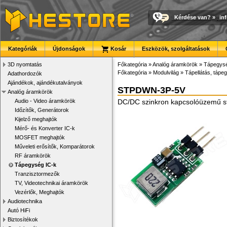
Kérdése van?
»
in
Kategóriák
Újdonságok
Kosár
Eszközök, szolgáltatások
3D nyomtatás
Főkategória
»
Analóg áramkörök
»
Tápegysé
Főkategória
»
Modulvilág
»
Tápellátás, tápeg
Adathordozók
Ajándékok, ajándékutalványok
STPDWN-3P-5V
Analóg áramkörök
Audio - Video áramkörök
DC/DC szinkron kapcsolóüzemű st
Időzítők, Generátorok
Kijelző meghajtók
Mérő- és Konverter IC-k
MOSFET meghajtók
Műveleti erősítők, Komparátorok
RF áramkörök
Tápegység IC-k
Tranzisztormezők
TV, Videotechnikai áramkörök
Vezérlők, Meghajtók
Audiotechnika
Autó HiFi
Biztosítékok