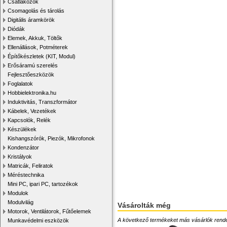
Csatlakozók
Csomagolás és tárolás
Digitális áramkörök
Diódák
Elemek, Akkuk, Töltők
Ellenállások, Potméterek
Építőkészletek (KIT, Modul)
Erősáramú szerelés
Fejlesztőeszközök
Foglalatok
Hobbielektronika.hu
Induktivitás, Transzformátor
Kábelek, Vezetékek
Kapcsolók, Relék
Készülékek
Kishangszórók, Piezók, Mikrofonok
Kondenzátor
Kristályok
Matricák, Feliratok
Méréstechnika
Mini PC, ipari PC, tartozékok
Modulok
Modulvilág
Vásárolták még
Motorok, Ventilátorok, Fűtőelemek
A következő termékeket más vásárlók rendelték
Munkavédelmi eszközök