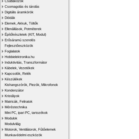
Csatlakozók
Csomagolás és tárolás
Digitális áramkörök
Diódák
Elemek, Akkuk, Töltők
Ellenállások, Potméterek
Építőkészletek (KIT, Modul)
Erősáramú szerelés
Fejlesztőeszközök
Foglalatok
Hobbielektronika.hu
Induktivitás, Transzformátor
Kábelek, Vezetékek
Kapcsolók, Relék
Készülékek
Kishangszórók, Piezók, Mikrofonok
Kondenzátor
Kristályok
Matricák, Feliratok
Méréstechnika
Mini PC, ipari PC, tartozékok
Modulok
Modulvilág
Motorok, Ventilátorok, Fűtőelemek
Munkavédelmi eszközök