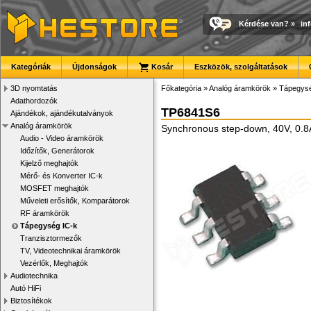
Kérdése van?
»
in
Kategóriák
Újdonságok
Kosár
Eszközök, szolgáltatások
3D nyomtatás
Főkategória
»
Analóg áramkörök
»
Tápegysé
Adathordozók
TP6841S6
Ajándékok, ajándékutalványok
Analóg áramkörök
Synchronous step-down, 40V, 0.
Audio - Video áramkörök
Időzítők, Generátorok
Kijelző meghajtók
Mérő- és Konverter IC-k
MOSFET meghajtók
Műveleti erősítők, Komparátorok
RF áramkörök
Tápegység IC-k
Tranzisztormezők
TV, Videotechnikai áramkörök
Vezérlők, Meghajtók
Audiotechnika
Autó HiFi
Biztosítékok