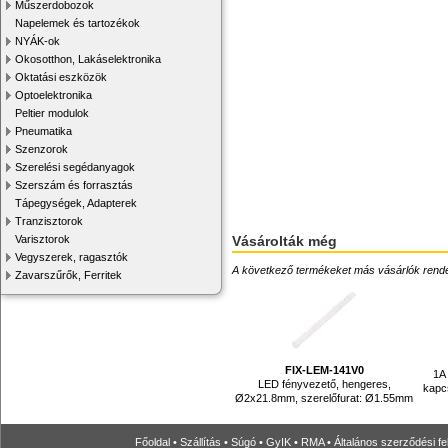
Műszerdobozok
Napelemek és tartozékok
NYÁK-ok
Okosotthon, Lakáselektronika
Oktatási eszközök
Optoelektronika
Peltier modulok
Pneumatika
Szenzorok
Szerelési segédanyagok
Szerszám és forrasztás
Tápegységek, Adapterek
Tranzisztorok
Varisztorok
Vásárolták még
Vegyszerek, ragasztók
A következő termékeket más vásárlók rendelték
Zavarszűrők, Ferritek
FIX-LEM-141V0
1A
LED fényvezető, hengeres,
kapc
Ø2x21.8mm, szerelőfurat: Ø1.55mm
Főoldal
•
Szállítás
•
Súgó
•
GyIK
•
RMA
•
Általános szerződési fe