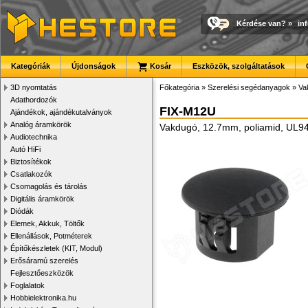
Kérdése van?
»
in
Kategóriák
Újdonságok
Kosár
Eszközök, szolgáltatások
3D nyomtatás
Főkategória
»
Szerelési segédanyagok
»
Va
Adathordozók
FIX-M12U
Ajándékok, ajándékutalványok
Analóg áramkörök
Vakdugó, 12.7mm, poliamid, UL9
Audiotechnika
Autó HiFi
Biztosítékok
Csatlakozók
Csomagolás és tárolás
Digitális áramkörök
Diódák
Elemek, Akkuk, Töltők
Ellenállások, Potméterek
Építőkészletek (KIT, Modul)
Erősáramú szerelés
Fejlesztőeszközök
Foglalatok
Hobbielektronika.hu