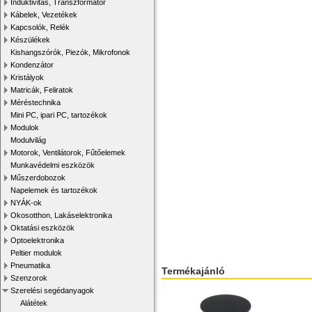
Induktivitás, Transzformátor
Kábelek, Vezetékek
Kapcsolók, Relék
Készülékek
Kishangszórók, Piezók, Mikrofonok
Kondenzátor
Kristályok
Matricák, Feliratok
Méréstechnika
Mini PC, ipari PC, tartozékok
Modulok
Modulvilág
Motorok, Ventilátorok, Fűtőelemek
Munkavédelmi eszközök
Műszerdobozok
Napelemek és tartozékok
NYÁK-ok
Okosotthon, Lakáselektronika
Oktatási eszközök
Optoelektronika
Peltier modulok
Pneumatika
Termékajánló
Szenzorok
Szerelési segédanyagok
Alátétek