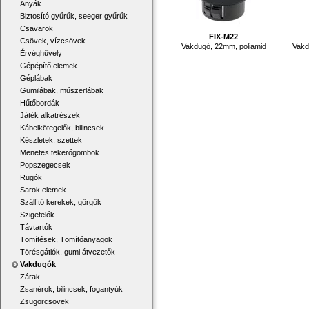
Anyák
Biztosító gyűrűk, seeger gyűrűk
Csavarok
FIX-M22
Csövek, vízcsövek
Vakdugó, 22mm, poliamid
Vakd
Érvéghüvely
Gépépítő elemek
Géplábak
Gumilábak, műszerlábak
Hűtőbordák
Játék alkatrészek
Kábelkötegelők, bilincsek
Készletek, szettek
Menetes tekerőgombok
Popszegecsek
Rugók
Sarok elemek
Szállító kerekek, görgők
Szigetelők
Távtartók
Tömítések, Tömítőanyagok
Törésgátlók, gumi átvezetők
Vakdugók
Zárak
Zsanérok, bilincsek, fogantyúk
Zsugorcsövek