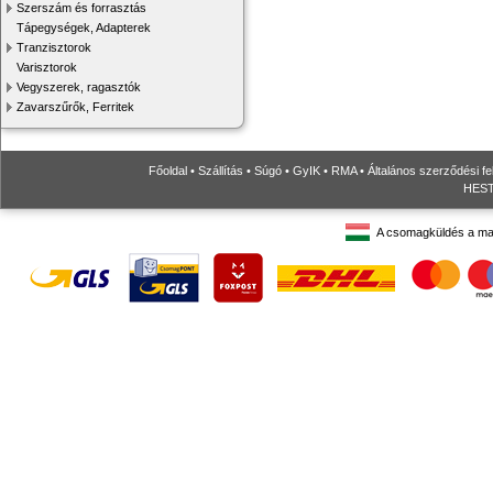
Szerszám és forrasztás
Tápegységek, Adapterek
Tranzisztorok
Varisztorok
Vegyszerek, ragasztók
Zavarszűrők, Ferritek
Főoldal
•
Szállítás
•
Súgó
•
GyIK
•
RMA
•
Általános szerződési fe
HESTO
A csomagküldés a ma