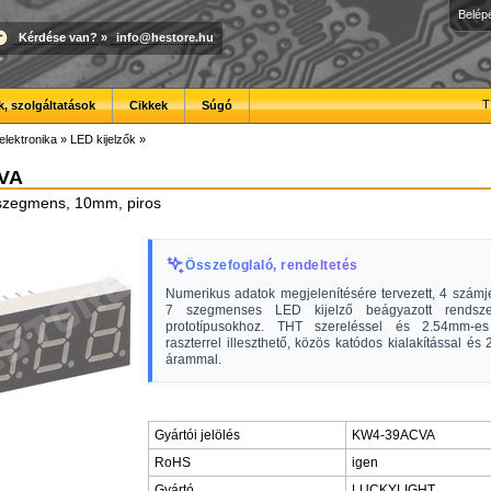
Belép
Kérdése van?
»
info@hestore.hu
T
, szolgáltatások
Cikkek
Súgó
elektronika
»
LED kijelzők
»
VA
 szegmens, 10mm, piros
Összefoglaló, rendeltetés
Numerikus adatok megjelenítésére tervezett, 4 számj
7 szegmenses LED kijelző beágyazott rendsz
prototípusokhoz. THT szereléssel és 2.54mm-es 
raszterrel illeszthető, közös katódos kialakítással é
árammal.
Gyártói jelölés
KW4-39ACVA
RoHS
igen
Gyártó
LUCKYLIGHT