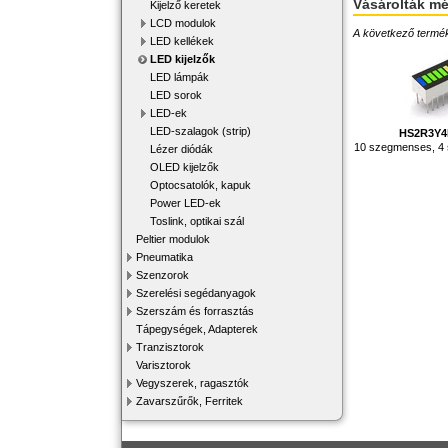
Vásárolták m
Kijelző keretek
LCD modulok
A következő terméke
LED kellékek
LED kijelzők
LED lámpák
LED sorok
LED-ek
LED-szalagok (strip)
HS2R3Y
10 szegmenses, 4 
Lézer diódák
OLED kijelzők
Optocsatolók, kapuk
Power LED-ek
Toslink, optikai szál
Peltier modulok
Pneumatika
Szenzorok
Szerelési segédanyagok
Szerszám és forrasztás
Tápegységek, Adapterek
Tranzisztorok
Varisztorok
Vegyszerek, ragasztók
Zavarszűrők, Ferritek