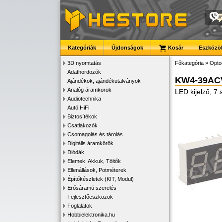
Kategóriák
Újdonságok
Kosár
Eszközök
3D nyomtatás
Főkategória
»
Opto
Adathordozók
KW4-39AC
Ajándékok, ajándékutalványok
Analóg áramkörök
LED kijelző, 7
Audiotechnika
Autó HiFi
Biztosítékok
Csatlakozók
Csomagolás és tárolás
Digitális áramkörök
Diódák
Elemek, Akkuk, Töltők
Ellenállások, Potméterek
Építőkészletek (KIT, Modul)
Erősáramú szerelés
Fejlesztőeszközök
Foglalatok
Hobbielektronika.hu