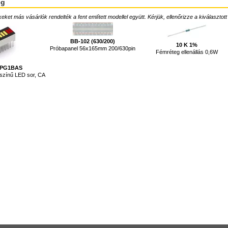
ég
ket más vásárlók rendelték a fent említett modellel együtt. Kérjük, ellenőrizze a kiválasztott
BB-102 (630/200)
10 K 1%
Próbapanel 56x165mm 200/630pin
Fémréteg ellenállás 0,6W
4PG1BAS
színű LED sor, CA