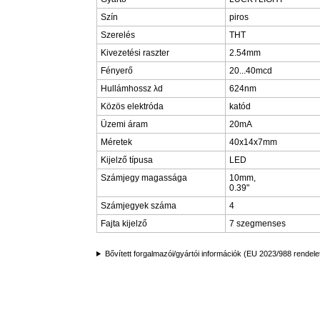
Szín
piros
Szerelés
THT
Kivezetési raszter
2.54mm
Fényerő
20...40mcd
Hullámhossz λd
624nm
Közös elektróda
katód
Üzemi áram
20mA
Méretek
40x14x7mm
Kijelző típusa
LED
Számjegy magassága
10mm,
0.39"
Számjegyek száma
4
Fajta kijelző
7 szegmenses
Bővített forgalmazói/gyártói információk (EU 2023/988 rendele