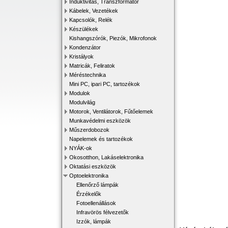
Induktivitás, Transzformátor
Kábelek, Vezetékek
Kapcsolók, Relék
Készülékek
Kishangszórók, Piezók, Mikrofonok
Kondenzátor
Kristályok
Matricák, Feliratok
Méréstechnika
Mini PC, ipari PC, tartozékok
Modulok
Modulvilág
Motorok, Ventilátorok, Fűtőelemek
Munkavédelmi eszközök
Műszerdobozok
Napelemek és tartozékok
NYÁK-ok
Okosotthon, Lakáselektronika
Oktatási eszközök
Optoelektronika
Ellenőrző lámpák
Érzékelők
Fotoellenállások
Infravörös félvezetők
Izzók, lámpák