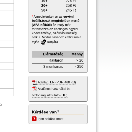
10+
274
Ft
20+
258
Ft
50+
245
Ft
*
A megjelenített ár az
egyéni
beállításnak megfelelően nettó
(ÁFA nélküli) ár
, mely már
tartalmazza az esetleges egyedi
kedvezményt, szállítási költség
nélkül. Módosításához kattintson a
fejléc
ikonjára.
Elérhetőség
Menny.
Raktáron
> 20
3 munkanap
> 250
Adatlap, EN (PDF, 468 KB)
Általános használati és
biztonsági útmutató (HU)
t)
Kérdése van?
Írjon nekünk most!