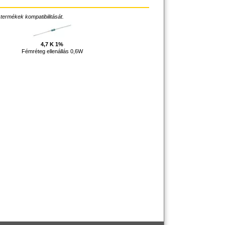
 termékek kompatibilitását.
4,7 K 1%
Fémréteg ellenállás 0,6W