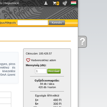
és
|
Regisztráció
0
ípus/Kifejezés:
?
Kérdése
van
Cikkszám:
100.426.57
Kedvencekhez adom
egyes, piros
Mennyiség (db):
erekhez és
kivezetési
s 20mA üzemi
Gyűjtőcsomagolás:
84 db / tálca
420 db / karton
Egységár ÁFA nélkül
1+
480
Ft
5+
300
Ft