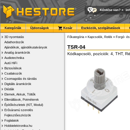
Kérdése van?
»
in
Kategóriák
Újdonságok
Kosár
Eszközök, szolgáltatások
3D nyomtatás
Főkategória
»
Kapcsolók, Relék
»
Forgó- és
Adathordozók
TSR-04
Ajándékok, ajándékutalványok
Analóg áramkörök
Kódkapcsoló, pozíciók: 4, THT, 
Audiotechnika
Autó HiFi
Biztosítékok
Csatlakozók
Csomagolás és tárolás
Digitális áramkörök
Diódák
Elemek, Akkuk, Töltők
Ellenállások, Potméterek
Építőkészletek (KIT, Modul)
Erősáramú szerelés
Fejlesztőeszközök
Foglalatok
Hobbielektronika.hu