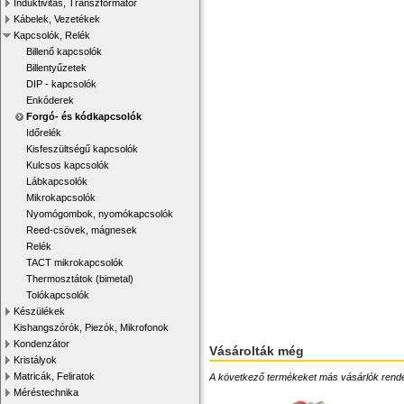
Induktivitás, Transzformátor
Kábelek, Vezetékek
Kapcsolók, Relék
Billenő kapcsolók
Billentyűzetek
DIP - kapcsolók
Enkóderek
Forgó- és kódkapcsolók
Időrelék
Kisfeszültségű kapcsolók
Kulcsos kapcsolók
Lábkapcsolók
Mikrokapcsolók
Nyomógombok, nyomókapcsolók
Reed-csövek, mágnesek
Relék
TACT mikrokapcsolók
Thermosztátok (bimetal)
Tolókapcsolók
Készülékek
Kishangszórók, Piezók, Mikrofonok
Kondenzátor
Vásárolták még
Kristályok
Matricák, Feliratok
A következő termékeket más vásárlók rendelték
Méréstechnika