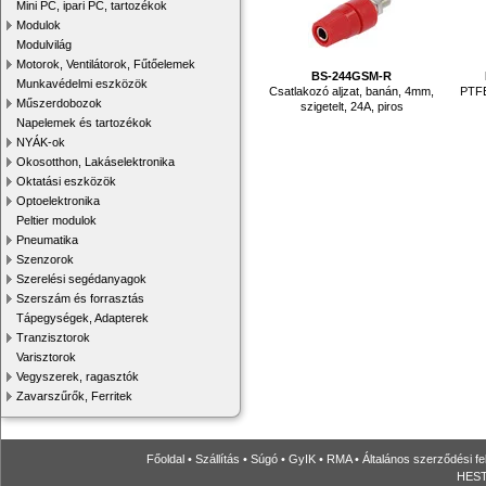
Mini PC, ipari PC, tartozékok
Modulok
Modulvilág
Motorok, Ventilátorok, Fűtőelemek
BS-244GSM-R
Munkavédelmi eszközök
Csatlakozó aljzat, banán, 4mm,
PTFE
Műszerdobozok
szigetelt, 24A, piros
Napelemek és tartozékok
NYÁK-ok
Okosotthon, Lakáselektronika
Oktatási eszközök
Optoelektronika
Peltier modulok
Pneumatika
Szenzorok
Szerelési segédanyagok
Szerszám és forrasztás
Tápegységek, Adapterek
Tranzisztorok
Varisztorok
Vegyszerek, ragasztók
Zavarszűrők, Ferritek
Főoldal
•
Szállítás
•
Súgó
•
GyIK
•
RMA
•
Általános szerződési fe
HESTO