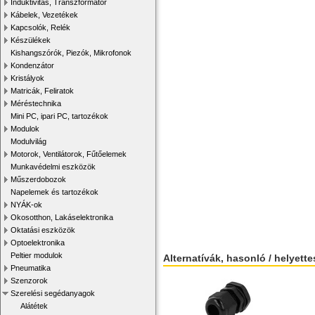
Induktivitás, Transzformátor
Kábelek, Vezetékek
Kapcsolók, Relék
Készülékek
Kishangszórók, Piezók, Mikrofonok
Kondenzátor
Kristályok
Matricák, Feliratok
Méréstechnika
Mini PC, ipari PC, tartozékok
Modulok
Modulvilág
Motorok, Ventilátorok, Fűtőelemek
Munkavédelmi eszközök
Műszerdobozok
Napelemek és tartozékok
NYÁK-ok
Okosotthon, Lakáselektronika
Oktatási eszközök
Optoelektronika
Peltier modulok
Alternatívák, hasonló / helyett
Pneumatika
Szenzorok
Szerelési segédanyagok
Alátétek