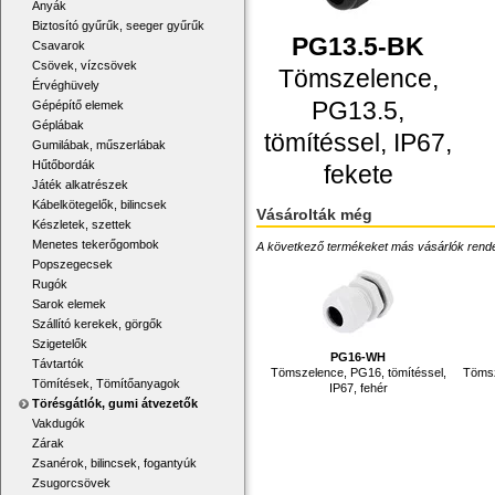
Anyák
Biztosító gyűrűk, seeger gyűrűk
PG13.5-BK
Csavarok
Csövek, vízcsövek
Tömszelence,
Érvéghüvely
PG13.5,
Gépépítő elemek
Géplábak
tömítéssel, IP67,
Gumilábak, műszerlábak
Hűtőbordák
fekete
Játék alkatrészek
Kábelkötegelők, bilincsek
Vásárolták még
Készletek, szettek
Menetes tekerőgombok
A következő termékeket más vásárlók rendelték
Popszegecsek
Rugók
Sarok elemek
Szállító kerekek, görgők
Szigetelők
PG16-WH
Távtartók
Tömszelence, PG16, tömítéssel,
Tömsz
Tömítések, Tömítőanyagok
IP67, fehér
Törésgátlók, gumi átvezetők
Vakdugók
Zárak
Zsanérok, bilincsek, fogantyúk
Zsugorcsövek