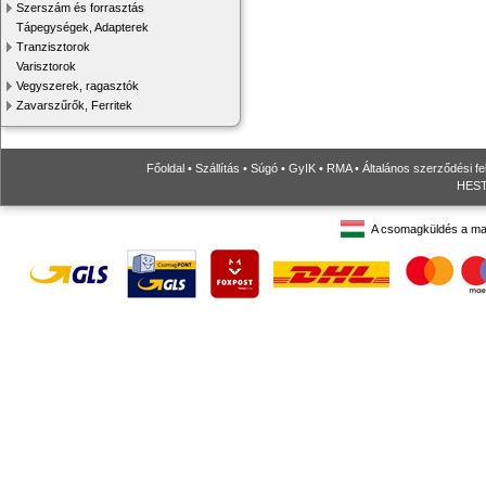
Szerszám és forrasztás
Tápegységek, Adapterek
Tranzisztorok
Varisztorok
Vegyszerek, ragasztók
Zavarszűrők, Ferritek
Főoldal
•
Szállítás
•
Súgó
•
GyIK
•
RMA
•
Általános szerződési fe
HESTO
A csomagküldés a ma