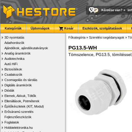
Kérdése van?
»
in
Kategóriák
Újdonságok
Kosár
Eszközök, szolgáltatások
3D nyomtatás
Főkategória
»
Szerelési segédanyagok
»
Tö
Adathordozók
PG13.5-WH
Ajándékok, ajándékutalványok
Analóg áramkörök
Tömszelence, PG13.5, tömítéssel,
Audiotechnika
Autó HiFi
Biztosítékok
Csatlakozók
Csomagolás és tárolás
Digitális áramkörök
Diódák
Elemek, Akkuk, Töltők
Ellenállások, Potméterek
Építőkészletek (KIT, Modul)
Erősáramú szerelés
Fejlesztőeszközök
Foglalatok
Hobbielektronika.hu