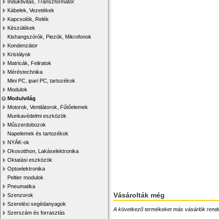
Induktivitás, Transzformátor
Kábelek, Vezetékek
Kapcsolók, Relék
Készülékek
Kishangszórók, Piezók, Mikrofonok
Kondenzátor
Kristályok
Matricák, Feliratok
Méréstechnika
Mini PC, ipari PC, tartozékok
Modulok
Modulvilág
Motorok, Ventilátorok, Fűtőelemek
Munkavédelmi eszközök
Műszerdobozok
Napelemek és tartozékok
NYÁK-ok
Okosotthon, Lakáselektronika
Oktatási eszközök
Optoelektronika
Peltier modulok
Pneumatika
Vásárolták még
Szenzorok
Szerelési segédanyagok
A következő termékeket más vásárlók rendelték
Szerszám és forrasztás