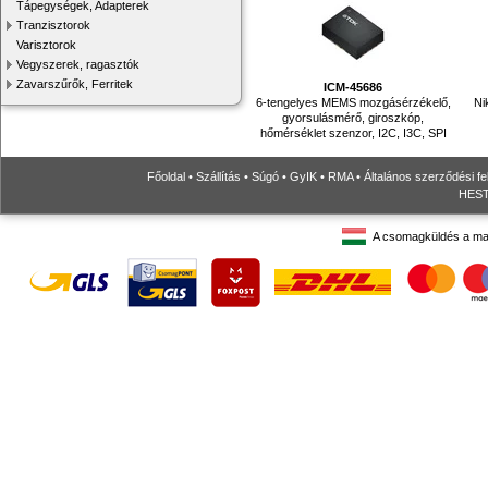
Tápegységek, Adapterek
Tranzisztorok
Varisztorok
Vegyszerek, ragasztók
Zavarszűrők, Ferritek
ICM-45686
6-tengelyes MEMS mozgásérzékelő,
Ni
gyorsulásmérő, giroszkóp,
hőmérséklet szenzor, I2C, I3C, SPI
Főoldal
•
Szállítás
•
Súgó
•
GyIK
•
RMA
•
Általános szerződési fe
HESTO
A csomagküldés a ma