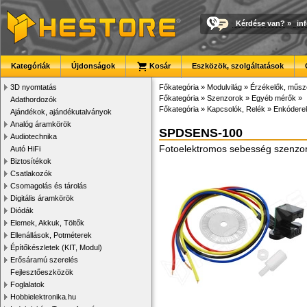
Kérdése van?
»
in
Kategóriák
Újdonságok
Kosár
Eszközök, szolgáltatások
3D nyomtatás
Főkategória
»
Modulvilág
»
Érzékelők, műsz
Főkategória
»
Szenzorok
»
Egyéb mérők
»
Adathordozók
Főkategória
»
Kapcsolók, Relék
»
Enkódere
Ajándékok, ajándékutalványok
Analóg áramkörök
SPDSENS-100
Audiotechnika
Fotoelektromos sebesség szenzor 
Autó HiFi
Biztosítékok
Csatlakozók
Csomagolás és tárolás
Digitális áramkörök
Diódák
Elemek, Akkuk, Töltők
Ellenállások, Potméterek
Építőkészletek (KIT, Modul)
Erősáramú szerelés
Fejlesztőeszközök
Foglalatok
Hobbielektronika.hu