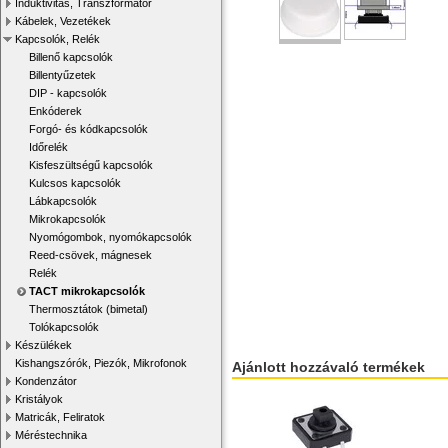
Induktivitás, Transzformátor
Kábelek, Vezetékek
Kapcsolók, Relék
Billenő kapcsolók
Billentyűzetek
DIP - kapcsolók
Enkóderek
Forgó- és kódkapcsolók
Időrelék
Kisfeszültségű kapcsolók
Kulcsos kapcsolók
Lábkapcsolók
Mikrokapcsolók
Nyomógombok, nyomókapcsolók
Reed-csövek, mágnesek
Relék
TACT mikrokapcsolók
Thermosztátok (bimetal)
Tolókapcsolók
Készülékek
Kishangszórók, Piezók, Mikrofonok
Ajánlott hozzávaló termékek
Kondenzátor
Kristályok
Matricák, Feliratok
Méréstechnika