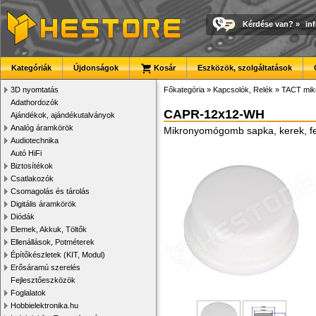
Kérdése van?
»
in
Kategóriák
Újdonságok
Kosár
Eszközök, szolgáltatások
3D nyomtatás
Főkategória
»
Kapcsolók, Relék
»
TACT mik
Adathordozók
CAPR-12x12-WH
Ajándékok, ajándékutalványok
Analóg áramkörök
Mikronyomógomb sapka, kerek, f
Audiotechnika
Autó HiFi
Biztosítékok
Csatlakozók
Csomagolás és tárolás
Digitális áramkörök
Diódák
Elemek, Akkuk, Töltők
Ellenállások, Potméterek
Építőkészletek (KIT, Modul)
Erősáramú szerelés
Fejlesztőeszközök
Foglalatok
Hobbielektronika.hu