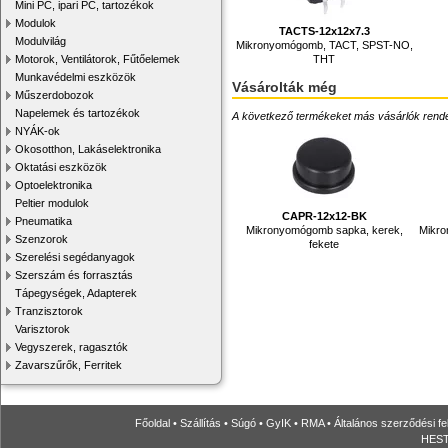
Mini PC, ipari PC, tartozékok
Modulok
TACTS-12x12x7.3
Modulvilág
Mikronyomógomb, TACT, SPST-NO,
THT
Motorok, Ventilátorok, Fűtőelemek
Munkavédelmi eszközök
Vásárolták még
Műszerdobozok
Napelemek és tartozékok
A következő termékeket más vásárlók rendelték
NYÁK-ok
Okosotthon, Lakáselektronika
Oktatási eszközök
Optoelektronika
Peltier modulok
CAPR-12x12-BK
Pneumatika
Mikronyomógomb sapka, kerek,
Mikro
Szenzorok
fekete
Szerelési segédanyagok
Szerszám és forrasztás
Tápegységek, Adapterek
Tranzisztorok
Varisztorok
Vegyszerek, ragasztók
Zavarszűrők, Ferritek
Főoldal
•
Szállítás
•
Súgó
•
GyIK
•
RMA
•
Általános szerződési fe
HESTO