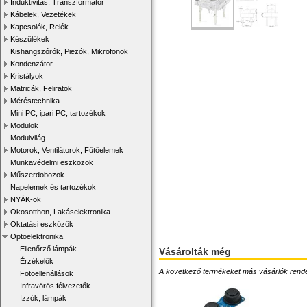
Induktivitás, Transzformátor
Kábelek, Vezetékek
Kapcsolók, Relék
Készülékek
Kishangszórók, Piezók, Mikrofonok
Kondenzátor
Kristályok
Matricák, Feliratok
Méréstechnika
Mini PC, ipari PC, tartozékok
Modulok
Modulvilág
Motorok, Ventilátorok, Fűtőelemek
Munkavédelmi eszközök
Műszerdobozok
Napelemek és tartozékok
NYÁK-ok
Okosotthon, Lakáselektronika
Oktatási eszközök
Optoelektronika
Ellenőrző lámpák
Vásárolták még
Érzékelők
A következő termékeket más vásárlók rendelték
Fotoellenállások
Infravörös félvezetők
Izzók, lámpák