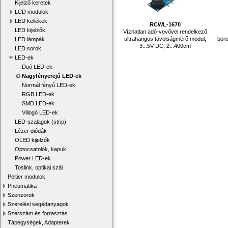
Kijelző keretek
LCD modulok
LED kellékek
RCWL-1670
LED kijelzők
Vízhatlan adó-vevővel rendelkező
ultrahangos távolságmérő modul,
boro
LED lámpák
3...5V DC, 2...400cm
LED sorok
LED-ek
Duó LED-ek
Nagyfényerejű LED-ek
Normál fényű LED-ek
RGB LED-ek
SMD LED-ek
Villogó LED-ek
LED-szalagok (strip)
Lézer diódák
OLED kijelzők
Optocsatolók, kapuk
Power LED-ek
Toslink, optikai szál
Peltier modulok
Pneumatika
Szenzorok
Szerelési segédanyagok
Szerszám és forrasztás
Tápegységek, Adapterek