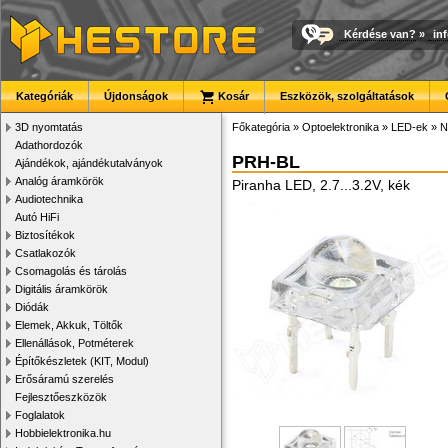
Kérdése van?
»
in
Kategóriák
Újdonságok
Kosár
Eszközök, szolgáltatások
3D nyomtatás
Főkategória
»
Optoelektronika
»
LED-ek
»
N
Adathordozók
PRH-BL
Ajándékok, ajándékutalványok
Analóg áramkörök
Piranha LED, 2.7...3.2V, kék
Audiotechnika
Autó HiFi
Biztosítékok
Csatlakozók
Csomagolás és tárolás
Digitális áramkörök
Diódák
Elemek, Akkuk, Töltők
Ellenállások, Potméterek
Építőkészletek (KIT, Modul)
Erősáramú szerelés
Fejlesztőeszközök
Foglalatok
Hobbielektronika.hu