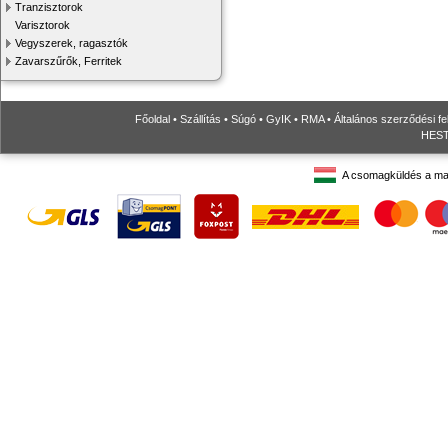
Tranzisztorok
Varisztorok
Vegyszerek, ragasztók
Zavarszűrők, Ferritek
Főoldal
•
Szállítás
•
Súgó
•
GyIK
•
RMA
•
Általános szerződési fe
HESTO
A csomagküldés a ma