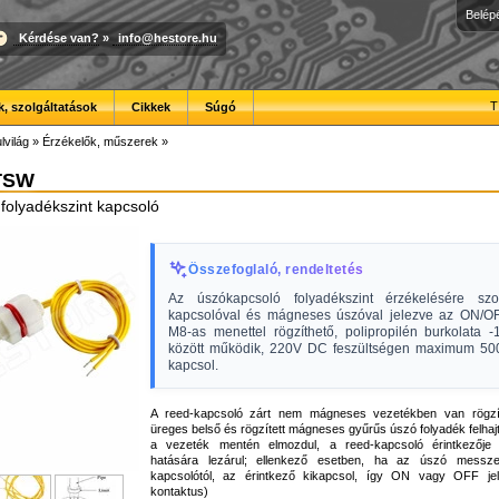
Belép
Kérdése van?
»
info@hestore.hu
T
, szolgáltatások
Cikkek
Súgó
lvilág
»
Érzékelők, műszerek
»
TSW
folyadékszint kapcsoló
Összefoglaló, rendeltetés
Az úszókapcsoló folyadékszint érzékelésére szo
kapcsolóval és mágneses úszóval jelezve az ON/OFF
M8-as menettel rögzíthető, polipropilén burkolata 
között működik, 220V DC feszültségen maximum 5
kapcsol.
A reed-kapcsoló zárt nem mágneses vezetékben van rögzí
üreges belső és rögzített mágneses gyűrűs úszó folyadék felhaj
a vezeték mentén elmozdul, a reed-kapcsoló érintkezőj
hatására lezárul; ellenkező esetben, ha az úszó mess
kapcsolótól, az érintkező kikapcsol, így ON vagy OFF jel
kontaktus)