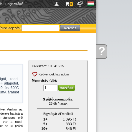
és
|
Regisztráció
0
ípus/Kifejezés:
?
Kérdése
van
Cikkszám:
100.416.25
Kedvencekhez adom
lgál, reed-
Mennyiség (db):
 állapotot.
-10 és 60°C
00mA áramot
Gyűjtőcsomagolás:
25 db / tasak
tve. Amikor az
tóereje hatására
Egységár ÁFA nélkül
e mágneses erő
1+
1 095
Ft
ze van a reed-
5+
883
Ft
et ad ki (záró
10+
846
Ft