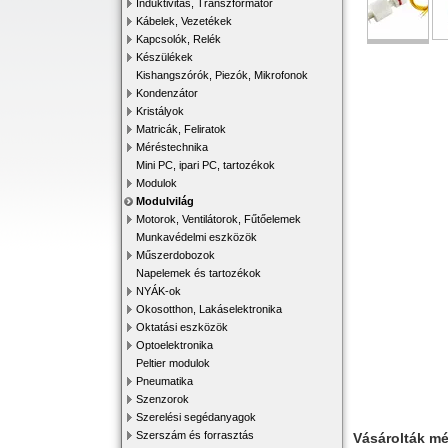
Induktivitás, Transzformátor
Kábelek, Vezetékek
Kapcsolók, Relék
Készülékek
Kishangszórók, Piezók, Mikrofonok
Kondenzátor
Kristályok
Matricák, Feliratok
Méréstechnika
Mini PC, ipari PC, tartozékok
Modulok
Modulvilág
Motorok, Ventilátorok, Fűtőelemek
Munkavédelmi eszközök
Műszerdobozok
Napelemek és tartozékok
NYÁK-ok
Okosotthon, Lakáselektronika
Oktatási eszközök
Optoelektronika
Peltier modulok
Pneumatika
Szenzorok
Szerelési segédanyagok
Szerszám és forrasztás
Vásárolták m