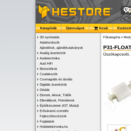
Kategóriák
Újdonságok
Kosár
Eszközök
3D nyomtatás
Főkategória
»
Modu
Adathordozók
P31-FLOA
Ajándékok, ajándékutalványok
Analóg áramkörök
Úszókapcsoló, 
Audiotechnika
Autó HiFi
Biztosítékok
Csatlakozók
Csomagolás és tárolás
Digitális áramkörök
Diódák
Elemek, Akkuk, Töltők
Ellenállások, Potméterek
Építőkészletek (KIT, Modul)
Erősáramú szerelés
Fejlesztőeszközök
Foglalatok
Hobbielektronika.hu