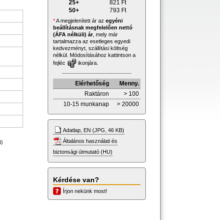
25+
821
Ft
50+
793
Ft
*
A megjelenített ár az
egyéni
beállításnak megfelelően nettó
(ÁFA nélküli) ár
, mely már
tartalmazza az esetleges egyedi
kedvezményt, szállítási költség
nélkül. Módosításához kattintson a
fejléc
ikonjára.
Elérhetőség
Menny.
Raktáron
> 100
10-15 munkanap
> 20000
Adatlap, EN (JPG, 46 KB)
Általános használati és
t)
biztonsági útmutató (HU)
Kérdése van?
Írjon nekünk most!