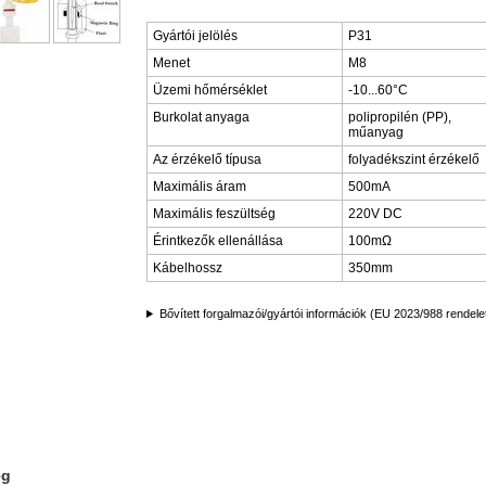
Gyártói jelölés
P31
Menet
M8
Üzemi hőmérséklet
-10...60°C
Burkolat anyaga
polipropilén (PP),
műanyag
Az érzékelő típusa
folyadékszint érzékelő
Maximális áram
500mA
Maximális feszültség
220V DC
Érintkezők ellenállása
100mΩ
Kábelhossz
350mm
Bővített forgalmazói/gyártói információk (EU 2023/988 rendele
ég