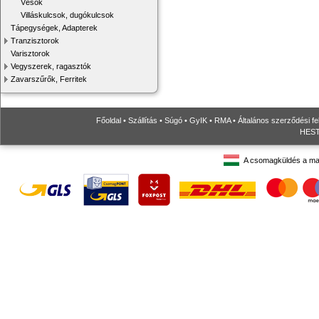
Vésők
Villáskulcsok, dugókulcsok
Tápegységek, Adapterek
Tranzisztorok
Varisztorok
Vegyszerek, ragasztók
Zavarszűrők, Ferritek
Főoldal
•
Szállítás
•
Súgó
•
GyIK
•
RMA
•
Általános szerződési fe
HESTO
A csomagküldés a ma