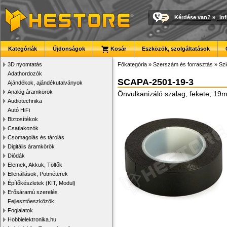
Kérdése van?
»
in
Kategóriák
Újdonságok
Kosár
Eszközök, szolgáltatások
3D nyomtatás
Főkategória
»
Szerszám és forrasztás
»
Szi
Adathordozók
SCAPA-2501-19-3
Ajándékok, ajándékutalványok
Analóg áramkörök
Önvulkanizáló szalag, fekete, 1
Audiotechnika
Autó HiFi
Biztosítékok
Csatlakozók
Csomagolás és tárolás
Digitális áramkörök
Diódák
Elemek, Akkuk, Töltők
Ellenállások, Potméterek
Építőkészletek (KIT, Modul)
Erősáramú szerelés
Fejlesztőeszközök
Foglalatok
Hobbielektronika.hu