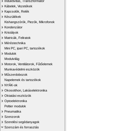
Induktivitás, Transzformátor
Kábelek, Vezetékek
Kapcsolók, Relék
Készülékek
Kishangszórók, Piezók, Mikrofonok
Kondenzátor
Kristályok
Matricák, Feliratok
Méréstechnika
Mini PC, ipari PC, tartozékok
Modulok
Modulvilág
Motorok, Ventilátorok, Fűtőelemek
Munkavédelmi eszközök
Műszerdobozok
Napelemek és tartozékok
NYÁK-ok
Okosotthon, Lakáselektronika
Oktatási eszközök
Optoelektronika
Peltier modulok
Pneumatika
Szenzorok
Szerelési segédanyagok
Szerszám és forrasztás