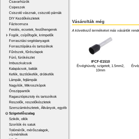
Csavarhúzók
Csipeszek
Csiszoló vásznak, csiszoló párnák
DIY Kezdőkészletek
Vásárolták még
Fázisceruza
Festés, ecsetek, festőhengerek
A következő termékeket más vásárlók rendelték
Fogók, csípőfogók, krimpelők
Forrasztási segédanyagok
Forrasztópáka és tartozékok
Fűrészek, fűrészlapok
Fúró, fúrókészlet
IFCF-E1510
Imbuszkulcsok
Érvéghüvely, szigetelt, 1.5mm2,
Érvé
Kalapácsok, balták
10mm
Kefék, tisztítókefék, drótkefék
Lámpák, fejlámpák
Nagyítók, Mikroszkópok
Ónszippantók
Ragasztópisztoly és tartozékok
Reszelők, reszelőkészletek
Szerszámkészletek, Állványok, egyéb
Szigetelőszalag
Szikék, ollók
Szorítók és satuk
Tolómérők, mérőszalagok,
vízmértékek