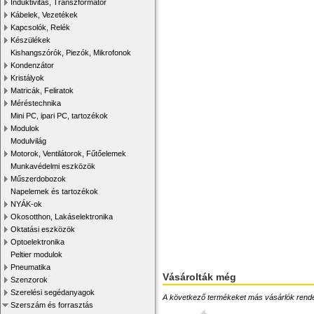
Induktivitás, Transzformátor
Kábelek, Vezetékek
Kapcsolók, Relék
Készülékek
Kishangszórók, Piezók, Mikrofonok
Kondenzátor
Kristályok
Matricák, Feliratok
Méréstechnika
Mini PC, ipari PC, tartozékok
Modulok
Modulvilág
Motorok, Ventilátorok, Fűtőelemek
Munkavédelmi eszközök
Műszerdobozok
Napelemek és tartozékok
NYÁK-ok
Okosotthon, Lakáselektronika
Oktatási eszközök
Optoelektronika
Peltier modulok
Pneumatika
Vásárolták még
Szenzorok
Szerelési segédanyagok
A következő termékeket más vásárlók rendelték
Szerszám és forrasztás