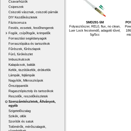
Csavarhúzók
Csipeszek
Csiszoló vásznak, csiszoló párnák
DIY Kezdőkészletek
SMD291-5M
PO
Fázisceruza
Folyasztószer, REL0, flux, no clean,
Powe
Festés, ecsetek, festőhengerek
Luer Lock fecskendő, adagoló tűvel,
186
Fogók, csípőfogók, krimpelők
5g/5cc
mic
Forrasztási segédanyagok
Forrasztópáka és tartozékok
Fűrészek, fűrészlapok
Fúró, fúrókészlet
Imbuszkulcsok
Kalapácsok, balták
Kefék, tisztítókefék, drótkefék
Lámpák, fejlámpák
Nagyítók, Mikroszkópok
Ónszippantók
Ragasztópisztoly és tartozékok
Reszelők, reszelőkészletek
Szerszámkészletek, Állványok,
egyéb
Szigetelőszalag
Szikék, ollók
Szorítók és satuk
Tolómérők, mérőszalagok,
vízmértékek