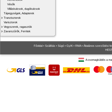
Vésők
Villáskulcsok, dugókulcsok
Tápegységek, Adapterek
Tranzisztorok
Varisztorok
Vegyszerek, ragasztók
Zavarszűrők, Ferritek
Főoldal
•
Szállítás
•
Súgó
•
GyIK
•
RMA
•
Általános szerződési fe
HESTO
A csomagküldés a ma