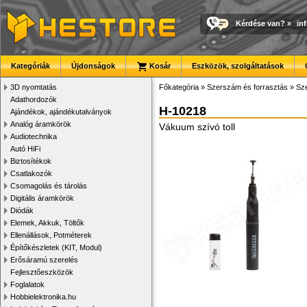
Kérdése van?
»
in
Kategóriák
Újdonságok
Kosár
Eszközök, szolgáltatások
3D nyomtatás
Főkategória
»
Szerszám és forrasztás
»
Sze
Adathordozók
H-10218
Ajándékok, ajándékutalványok
Analóg áramkörök
Vákuum szívó toll
Audiotechnika
Autó HiFi
Biztosítékok
Csatlakozók
Csomagolás és tárolás
Digitális áramkörök
Diódák
Elemek, Akkuk, Töltők
Ellenállások, Potméterek
Építőkészletek (KIT, Modul)
Erősáramú szerelés
Fejlesztőeszközök
Foglalatok
Hobbielektronika.hu