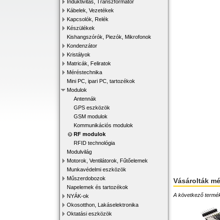
Induktivitás, Transzformátor
Kábelek, Vezetékek
Kapcsolók, Relék
Készülékek
Kishangszórók, Piezók, Mikrofonok
Kondenzátor
Kristályok
Matricák, Feliratok
Méréstechnika
Mini PC, ipari PC, tartozékok
Modulok
Antennák
GPS eszközök
GSM modulok
Kommunikációs modulok
RF modulok
RFID technológia
Modulvilág
Motorok, Ventilátorok, Fűtőelemek
Munkavédelmi eszközök
Műszerdobozok
Vásárolták m
Napelemek és tartozékok
A következő terméke
NYÁK-ok
Okosotthon, Lakáselektronika
Oktatási eszközök