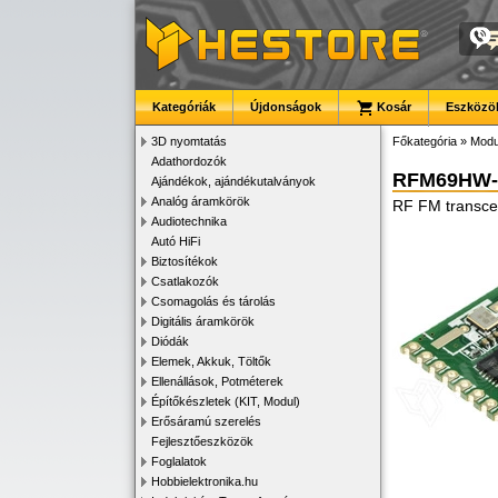
Kategóriák
Újdonságok
Kosár
Eszközök
3D nyomtatás
Főkategória
»
Modu
Adathordozók
RFM69HW-
Ajándékok, ajándékutalványok
Analóg áramkörök
RF FM transce
Audiotechnika
Autó HiFi
Biztosítékok
Csatlakozók
Csomagolás és tárolás
Digitális áramkörök
Diódák
Elemek, Akkuk, Töltők
Ellenállások, Potméterek
Építőkészletek (KIT, Modul)
Erősáramú szerelés
Fejlesztőeszközök
Foglalatok
Hobbielektronika.hu