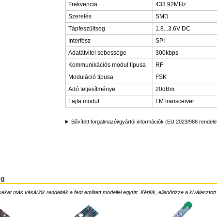
Frekvencia
433.92MHz
Szerelés
SMD
Tápfeszültség
1.8...3.6V DC
Interfész
SPI
Adatátvitel sebessége
300kbps
Kommunikációs modul típusa
RF
Moduláció típusa
FSK
Adó teljesítménye
20dBm
Fajta modul
FM transceiver
Bővített forgalmazói/gyártói információk (EU 2023/988 rendele
ég
ket más vásárlók rendelték a fent említett modellel együtt. Kérjük, ellenőrizze a kiválasztott