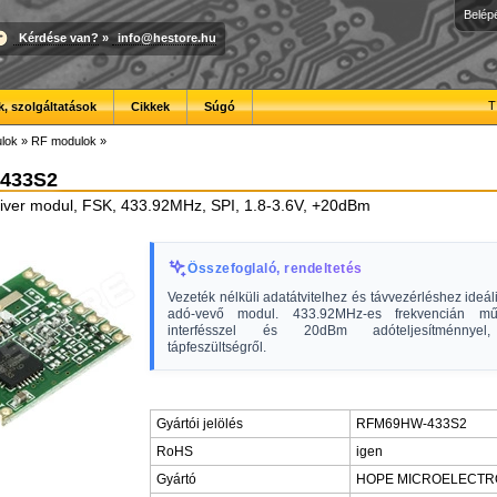
Belép
Kérdése van?
»
info@hestore.hu
T
, szolgáltatások
Cikkek
Súgó
lok
»
RF modulok
»
433S2
iver modul, FSK, 433.92MHz, SPI, 1.8-3.6V, +20dBm
Összefoglaló, rendeltetés
Vezeték nélküli adatátvitelhez és távvezérléshez ideá
adó-vevő modul. 433.92MHz-es frekvencián mű
interfésszel és 20dBm adóteljesítménnyel,
tápfeszültségről.
Gyártói jelölés
RFM69HW-433S2
RoHS
igen
Gyártó
HOPE MICROELECTR