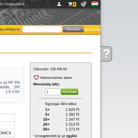
és
|
Regisztráció
0
ípus/Kifejezés:
?
Kérdése
van
Cikkszám:
100.409.54
Kedvencekhez adom
lis az RF FM
Mennyiség (db):
ködik, SPI
 1.8-3.6V
Egységár ÁFA nélkül
1+
1 626
Ft
5+
1 392
Ft
10+
1 347
Ft
20+
1 313
Ft
50+
1 272
Ft
ONICS
*
A megjelenített ár az
egyéni