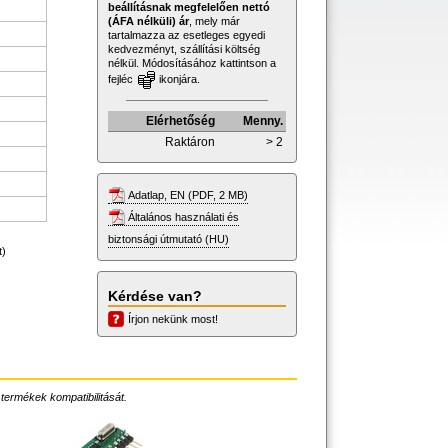
beállításnak megfelelően nettó
(ÁFA nélküli) ár
, mely már
tartalmazza az esetleges egyedi
kedvezményt, szállítási költség
nélkül. Módosításához kattintson a
fejléc
ikonjára.
Elérhetőség
Menny.
Raktáron
> 2
Adatlap, EN (PDF, 2 MB)
Általános használati és
biztonsági útmutató (HU)
t)
Kérdése van?
Írjon nekünk most!
 termékek kompatibilitását.