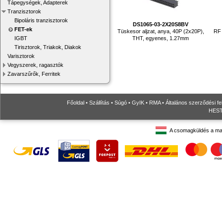
Tápegységek, Adapterek
Tranzisztorok
Bipoláris tranzisztorok
DS1065-03-2X20S8BV
FET-ek
Tüskesor aljzat, anya, 40P (2x20P),
RF 
THT, egyenes, 1.27mm
IGBT
Tirisztorok, Triakok, Diakok
Varisztorok
Vegyszerek, ragasztók
Zavarszűrők, Ferritek
Főoldal
•
Szállítás
•
Súgó
•
GyIK
•
RMA
•
Általános szerződési fe
HESTO
A csomagküldés a ma