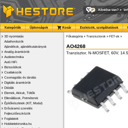
Kérdése van?
»
in
Kategóriák
Újdonságok
Kosár
Eszközök, szolgáltatások
3D nyomtatás
Főkategória
»
Tranzisztorok
»
FET-ek
»
Adathordozók
AO4268
Ajándékok, ajándékutalványok
Analóg áramkörök
Tranzisztor, N-MOSFET, 60V, 14.5
Audiotechnika
Autó HiFi
Biztosítékok
Csatlakozók
Csomagolás és tárolás
Digitális áramkörök
Diódák
Elemek, Akkuk, Töltők
Ellenállások, Potméterek
Építőkészletek (KIT, Modul)
Erősáramú szerelés
Fejlesztőeszközök
Foglalatok
Hobbielektronika.hu