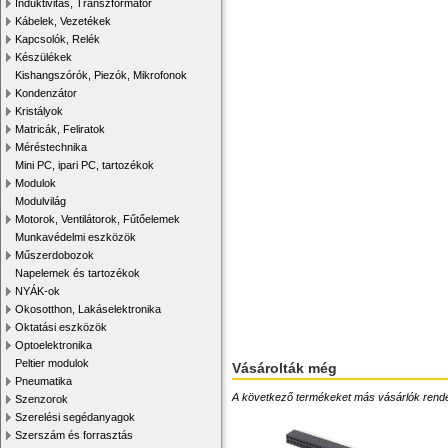
Induktivitás, Transzformátor
Kábelek, Vezetékek
Kapcsolók, Relék
Készülékek
Kishangszórók, Piezók, Mikrofonok
Kondenzátor
Kristályok
Matricák, Feliratok
Méréstechnika
Mini PC, ipari PC, tartozékok
Modulok
Modulvilág
Motorok, Ventilátorok, Fűtőelemek
Munkavédelmi eszközök
Műszerdobozok
Napelemek és tartozékok
NYÁK-ok
Okosotthon, Lakáselektronika
Oktatási eszközök
Optoelektronika
Peltier modulok
Vásárolták még
Pneumatika
A következő termékeket más vásárlók rendelték
Szenzorok
Szerelési segédanyagok
Szerszám és forrasztás