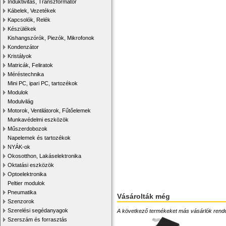
Induktivitás, Transzformátor
Kábelek, Vezetékek
Kapcsolók, Relék
Készülékek
Kishangszórók, Piezók, Mikrofonok
Kondenzátor
Kristályok
Matricák, Feliratok
Méréstechnika
Mini PC, ipari PC, tartozékok
Modulok
Modulvilág
Motorok, Ventilátorok, Fűtőelemek
Munkavédelmi eszközök
Műszerdobozok
Napelemek és tartozékok
NYÁK-ok
Okosotthon, Lakáselektronika
Oktatási eszközök
Optoelektronika
Peltier modulok
Pneumatika
Vásárolták még
Szenzorok
Szerelési segédanyagok
A következő termékeket más vásárlók rendelték
Szerszám és forrasztás