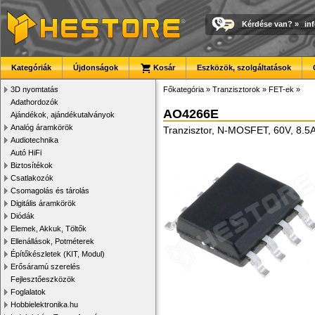
Kérdése van?
»
in
Kategóriák
Újdonságok
Kosár
Eszközök, szolgáltatások
3D nyomtatás
Főkategória
»
Tranzisztorok
»
FET-ek
»
Adathordozók
AO4266E
Ajándékok, ajándékutalványok
Analóg áramkörök
Tranzisztor, N-MOSFET, 60V, 8.5A
Audiotechnika
Autó HiFi
Biztosítékok
Csatlakozók
Csomagolás és tárolás
Digitális áramkörök
Diódák
Elemek, Akkuk, Töltők
Ellenállások, Potméterek
Építőkészletek (KIT, Modul)
Erősáramú szerelés
Fejlesztőeszközök
Foglalatok
Hobbielektronika.hu