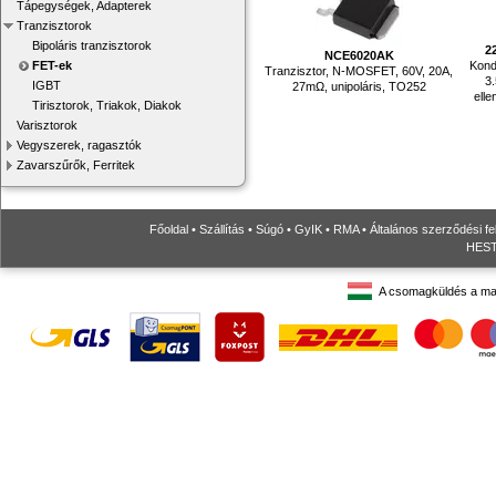
Tápegységek, Adapterek
Tranzisztorok
Bipoláris tranzisztorok
2
NCE6020AK
Konde
FET-ek
Tranzisztor, N-MOSFET, 60V, 20A,
3
IGBT
27mΩ, unipoláris, TO252
ell
Tirisztorok, Triakok, Diakok
Varisztorok
Vegyszerek, ragasztók
Zavarszűrők, Ferritek
Főoldal
•
Szállítás
•
Súgó
•
GyIK
•
RMA
•
Általános szerződési fe
HESTO
A csomagküldés a ma