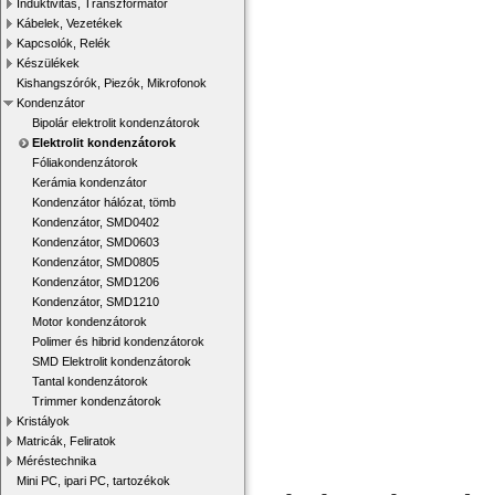
Induktivitás, Transzformátor
Kábelek, Vezetékek
Kapcsolók, Relék
Készülékek
Kishangszórók, Piezók, Mikrofonok
Kondenzátor
Bipolár elektrolit kondenzátorok
Elektrolit kondenzátorok
Fóliakondenzátorok
Kerámia kondenzátor
Kondenzátor hálózat, tömb
Kondenzátor, SMD0402
Kondenzátor, SMD0603
Kondenzátor, SMD0805
Kondenzátor, SMD1206
Kondenzátor, SMD1210
Motor kondenzátorok
Polimer és hibrid kondenzátorok
SMD Elektrolit kondenzátorok
Tantal kondenzátorok
Trimmer kondenzátorok
Kristályok
Matricák, Feliratok
Méréstechnika
Mini PC, ipari PC, tartozékok