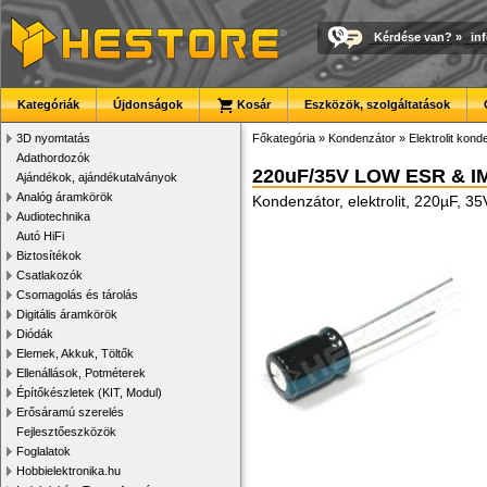
Kérdése van?
»
in
Kategóriák
Újdonságok
Kosár
Eszközök, szolgáltatások
3D nyomtatás
Főkategória
»
Kondenzátor
»
Elektrolit kon
Adathordozók
220uF/35V LOW ESR & I
Ajándékok, ajándékutalványok
Analóg áramkörök
Kondenzátor, elektrolit, 220µF, 
Audiotechnika
Autó HiFi
Biztosítékok
Csatlakozók
Csomagolás és tárolás
Digitális áramkörök
Diódák
Elemek, Akkuk, Töltők
Ellenállások, Potméterek
Építőkészletek (KIT, Modul)
Erősáramú szerelés
Fejlesztőeszközök
Foglalatok
Hobbielektronika.hu