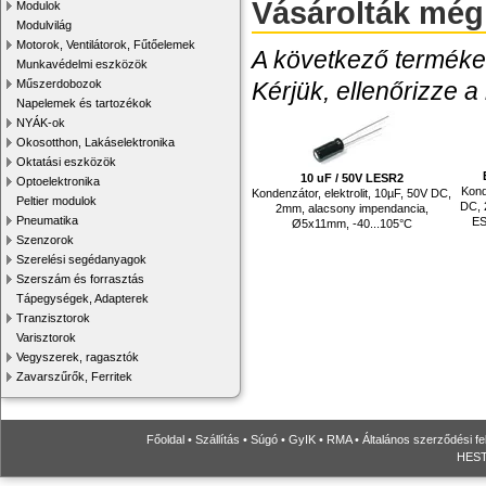
Vásárolták még
Modulok
Modulvilág
Motorok, Ventilátorok, Fűtőelemek
A következő termékek
Munkavédelmi eszközök
Kérjük, ellenőrizze a
Műszerdobozok
Napelemek és tartozékok
NYÁK-ok
Okosotthon, Lakáselektronika
Oktatási eszközök
10 uF / 50V LESR2
Optoelektronika
Kond
Kondenzátor, elektrolit, 10µF, 50V DC,
Peltier modulok
DC, 
2mm, alacsony impendancia,
Pneumatika
ES
Ø5x11mm, -40...105°C
Szenzorok
Szerelési segédanyagok
Szerszám és forrasztás
Tápegységek, Adapterek
Tranzisztorok
Varisztorok
Vegyszerek, ragasztók
Zavarszűrők, Ferritek
Főoldal
•
Szállítás
•
Súgó
•
GyIK
•
RMA
•
Általános szerződési fe
HESTO