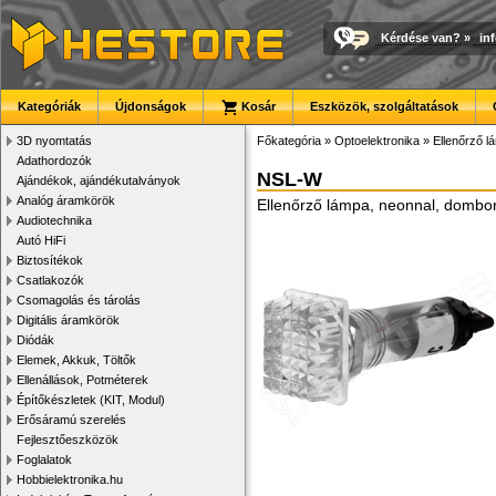
Kérdése van?
»
in
Kategóriák
Újdonságok
Kosár
Eszközök, szolgáltatások
3D nyomtatás
Főkategória
»
Optoelektronika
»
Ellenőrző 
Adathordozók
NSL-W
Ajándékok, ajándékutalványok
Analóg áramkörök
Ellenőrző lámpa, neonnal, dombo
Audiotechnika
Autó HiFi
Biztosítékok
Csatlakozók
Csomagolás és tárolás
Digitális áramkörök
Diódák
Elemek, Akkuk, Töltők
Ellenállások, Potméterek
Építőkészletek (KIT, Modul)
Erősáramú szerelés
Fejlesztőeszközök
Foglalatok
Hobbielektronika.hu