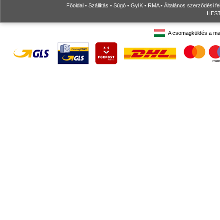
Főoldal
•
Szállítás
•
Súgó
•
GyIK
•
RMA
•
Általános szerződési fe
HESTO
A csomagküldés a ma