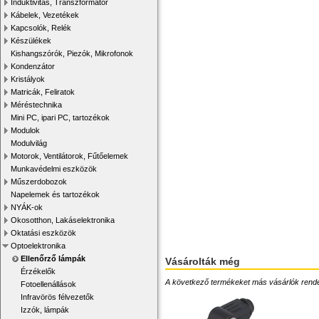
Induktivitás, Transzformátor
Kábelek, Vezetékek
Kapcsolók, Relék
Készülékek
Kishangszórók, Piezók, Mikrofonok
Kondenzátor
Kristályok
Matricák, Feliratok
Méréstechnika
Mini PC, ipari PC, tartozékok
Modulok
Modulvilág
Motorok, Ventilátorok, Fűtőelemek
Munkavédelmi eszközök
Műszerdobozok
Napelemek és tartozékok
NYÁK-ok
Okosotthon, Lakáselektronika
Oktatási eszközök
Optoelektronika
Ellenőrző lámpák
Vásárolták még
Érzékelők
A következő termékeket más vásárlók rendelték
Fotoellenállások
Infravörös félvezetők
Izzók, lámpák