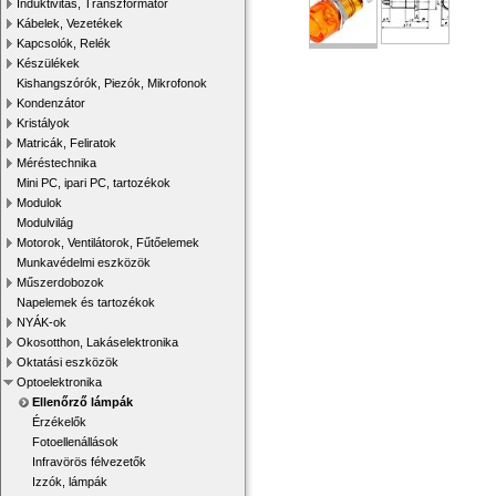
Induktivitás, Transzformátor
Kábelek, Vezetékek
Kapcsolók, Relék
Készülékek
Kishangszórók, Piezók, Mikrofonok
Kondenzátor
Kristályok
Matricák, Feliratok
Méréstechnika
Mini PC, ipari PC, tartozékok
Modulok
Modulvilág
Motorok, Ventilátorok, Fűtőelemek
Munkavédelmi eszközök
Műszerdobozok
Napelemek és tartozékok
NYÁK-ok
Okosotthon, Lakáselektronika
Oktatási eszközök
Optoelektronika
Ellenőrző lámpák
Érzékelők
Fotoellenállások
Infravörös félvezetők
Izzók, lámpák