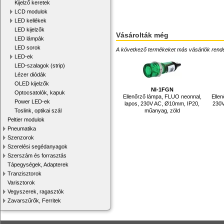
Kijelző keretek
LCD modulok
LED kellékek
LED kijelzők
Vásárolták még
LED lámpák
LED sorok
A következő termékeket más vásárlók rendelték
LED-ek
LED-szalagok (strip)
Lézer diódák
OLED kijelzők
NI-1FGN
Optocsatolók, kapuk
Ellenőrző lámpa, FLUO neonnal,
Elle
Power LED-ek
lapos, 230V AC, Ø10mm, IP20,
230V
Toslink, optikai szál
műanyag, zöld
Peltier modulok
Pneumatika
Szenzorok
Szerelési segédanyagok
Szerszám és forrasztás
Tápegységek, Adapterek
Tranzisztorok
Varisztorok
Vegyszerek, ragasztók
Zavarszűrők, Ferritek