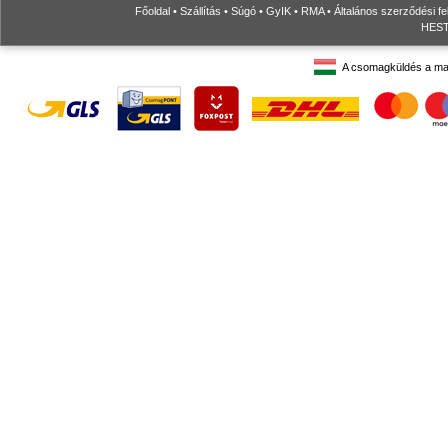
Főoldal
•
Szállítás
•
Súgó
•
GyIK
•
RMA
•
Általános szerződési fe
HESTO
A csomagküldés a ma