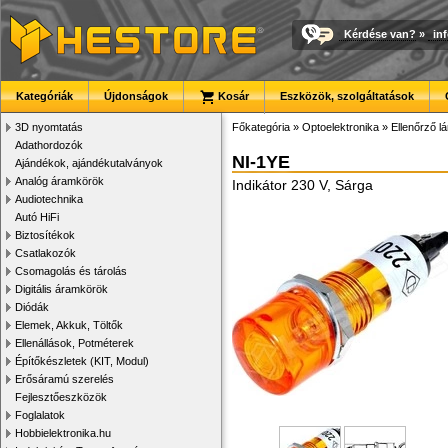
Kérdése van?
»
in
Kategóriák
Újdonságok
Kosár
Eszközök, szolgáltatások
3D nyomtatás
Főkategória
»
Optoelektronika
»
Ellenőrző 
Adathordozók
NI-1YE
Ajándékok, ajándékutalványok
Analóg áramkörök
Indikátor 230 V, Sárga
Audiotechnika
Autó HiFi
Biztosítékok
Csatlakozók
Csomagolás és tárolás
Digitális áramkörök
Diódák
Elemek, Akkuk, Töltők
Ellenállások, Potméterek
Építőkészletek (KIT, Modul)
Erősáramú szerelés
Fejlesztőeszközök
Foglalatok
Hobbielektronika.hu